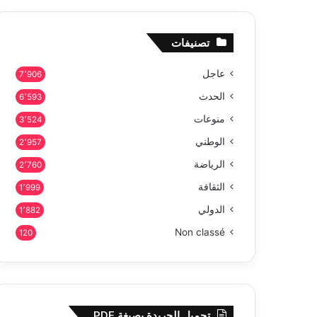
تصنيفات
عاجل
7٬906
الحدث
6٬593
منوعات
3٬524
الوطني
2٬957
الرياضة
2٬760
الثقافة
1٬999
الدولي
1٬882
Non classé
120
تحميل الجريدة بصيغة PDF