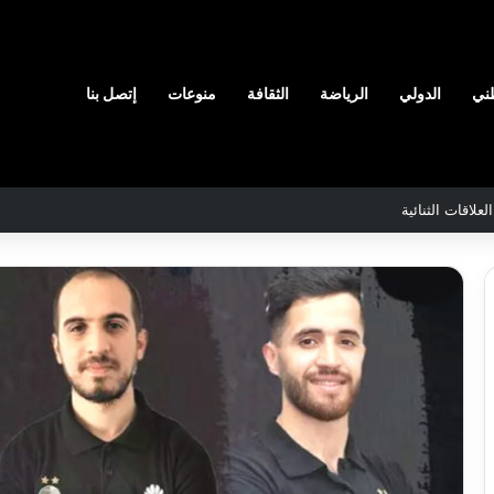
ني
الدولي
الرياضة
الثقافة
منوعات
إتصل بنا
رائق الغابات قبل نهاية شهر أوت
ن
والي
سيدي
اج
بلعباس
ّر
يؤكد
مدرسين
جاهزية
ابين
القطاعات
2026-08-07