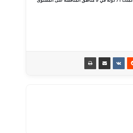
عبر 85 دولة من 9 مناطق بإجمالي 125177 طالبا مسجلا، فيما أكملت 71 دولة في 9 مناطق المنافسة على المستوى
ريست
مشاركة عبر البريد
طباعة