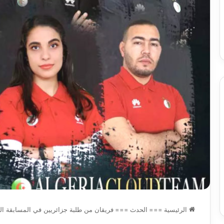
وبرامج
والي سيدي بلعباس يؤ
2026-08-07
حد
السكن
ان على الادماج المبكّر للمتمدرسين
القطاعات وبرامج السك
،المياه
مصابين بداء التوحد
والمشاريع الكبرى تح
والمشاريع
الكبرى
تحت
خدمة
المواطن
الرئيسية
===
الحدث
===
فريقان من طلبة جزائريين في المسابقة النه