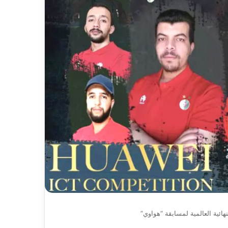
يعلن
كد جاهزية
2026-08-07
اعتزاله
ن ،المياه
بطل إفريقيا مع “الخضر” مهدي
عن
ت خدمة المواطن
طاهرات يعلن اعتزاله عن عمر 36 عاما
عمر
36
عاما
ائية العالمية لمسابقة “هواوي”