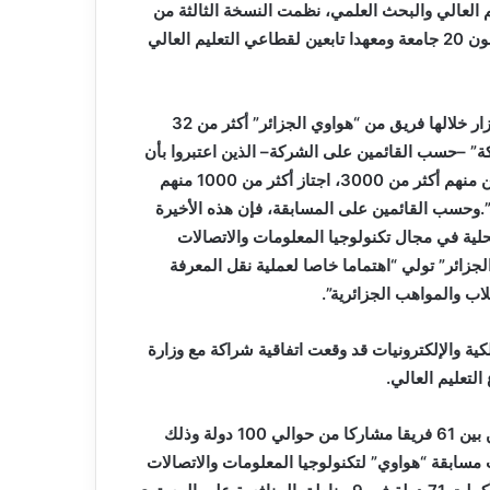
م العالي والبحث العلمي، نظمت النسخة الثالثة من
المسابقة العالمية لموسم 2021-2022 بمشاركة 130 طالبا يمثلون 20 جامعة ومعهدا تابعين لقطاعي التعليم العالي
وكانت هذه المسابقة قد انطلقت في سبتمبر من العام الماضي، زار خلالها فريق من “هواوي الجزائر” أكثر من 32
ة” –حسب القائمين على الشركة– الذين اعتبروا بأن
المنافسة “ولدت حماسا قويا لدى الطلاب الذي بلغ عدد المسجلين منهم أكثر من 3000، اجتاز أكثر من 1000 منهم
ا في النهائي الوطني”.وحسب القائمين على المسابقة، فإن هذه الأخيرة
ية في مجال تكنولوجيا المعلومات والاتصالات
جزائر” تولي “اهتماما خاصا لعملية نقل المعرفة
اب والمواهب الجزائرية”.
ية والإلكترونيات قد وقعت اتفاقية شراكة مع وزارة
تعليم العالي.
وقد احتلت ثلاث فرق جزائرية مكونة من 3 طلاب المركز الأول من بين 61 فريقا مشاركا من حوالي 100 دولة وذلك
مسابقة “هواوي” لتكنولوجيا المعلومات والاتصالات