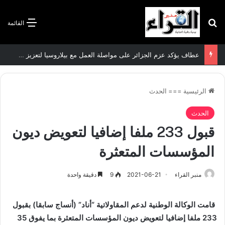
بحث عن
القائمة
سعيود يشدد على إلزامية استكمال جميع عمليات تعويض متضرري حرائق الغابات قبل نهاية شهر أوت
الرئيسية
===
الحدث
الحدث
قبول 233 ملفا إضافيا لتعويض ديون
المؤسسات المتعثرة
منبر القراء
2021-06-21
9
دقيقة واحدة
قامت الوكالة الوطنية لدعم المقاولاتية “أناد” (أنساج سابقا) بقبول
233 ملفا إضافيا لتعويض ديون المؤسسات المتعثرة بما يفوق 35