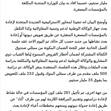
مليار سنتيم، حسبما افاد به بيان للوزارة المنتدبة المكلفة
بالمؤسسات المصغرة.
وأوضح البيان انه تنفيذا لمحاور الاستراتيجية الجديدة المتخذة لإعادة
بعث جهاز الوكالة الوطنية لدعم وتنمية المقاولاتية وكذا التكفل
بالمؤسسات المصغرة المتعثرة عن طريق تعويض ديونها أو إعادة
بعث نشاطها من جديد حسب كل حالة، تم اليوم الاحد عقد جلسة
العمل الحادية عشر للجنة الضمان المكونة من ممثلي صندوق
الكفالة المشتركة لضمان أخطار القروض الممنوح إياها الشباب ذوي
المشاريع والوكالة الوطنية لدعم وتنمية المقاولاتية والمكلفة بدراسة
هذه الملفات.وخلال هذه الجلسة، المنعقدة بمقر الوكالة، تم دراسة
500 ملف مقدم من طرف ممثلي البنوك وقبول 233 ملف للتعويض
بما يفوق 35 مليار سنتيم.
من جهة اخرى، تم تأجيل 261 ملف كون المؤسسات في حالة نشاط
لإعادة دراستهم وتقديم المرافقة اللازمة لهم من طرف “أناد” عن
طريق إعادة جدولة ديونهم ومنحهم مخططات أعباء لإعادة بعث