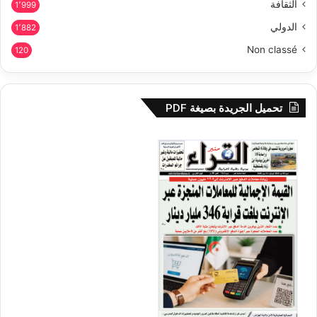
الثقافة
1٬999
الدولي
1٬882
Non classé
120
تحميل الجريدة بصيغة PDF