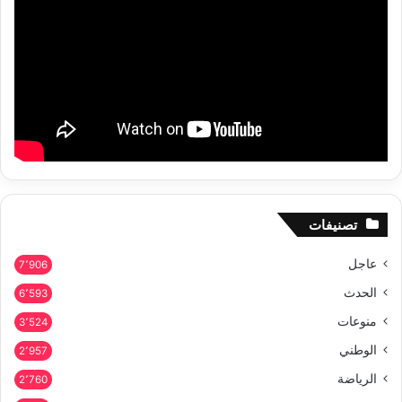
تصنيفات
عاجل
7٬906
الحدث
6٬593
منوعات
3٬524
الوطني
2٬957
الرياضة
2٬760