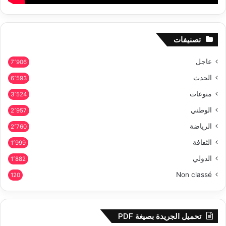
تصنيفات
عاجل
7٬906
الحدث
6٬593
منوعات
3٬524
الوطني
2٬957
الرياضة
2٬760
الثقافة
1٬999
الدولي
1٬882
Non classé
120
تحميل الجريدة بصيغة PDF