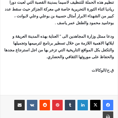
تنظيم هذه الحملة للتنظيف لاسيما بمدينة القصبة التي لعبت دورا
رياديا اثناء الثورة التحريرية خاصة في معركة الجزائر حيث سقط عدد
كبير من الشهداء الابرار أمثال حسيبة بن بوعلي وعلي لابوانت ،
بوحاميد محمود والطفل عمر ياسف .
ودعا ممثل وزارة المجاهدين الى ” العناية بهذه المدينة العريقة و
ايلائها الاهمية اللازمة من خلال تسطير برنامج لترميمها وتجميلها
والتكفل بكل المواقع التاريخية التي تزخر بها من اجل استرجاع مجدها
والحفاظ على موروثها الثقافي والحضاري.
ق.ح/الوكالات
لينكدإن
بينتيريست
مشاركة عبر البريد
طباعة