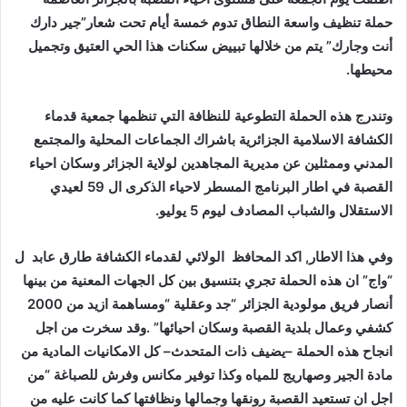
حملة تنظيف واسعة النطاق تدوم خمسة أيام تحت شعار”جير دارك
أنت وجارك” يتم من خلالها تبييض سكنات هذا الحي العتيق وتجميل
محيطها.
وتندرج هذه الحملة التطوعية للنظافة التي تنظمها جمعية قدماء
الكشافة الاسلامية الجزائرية باشراك الجماعات المحلية والمجتمع
المدني وممثلين عن مديرية المجاهدين لولاية الجزائر وسكان احياء
القصبة في اطار البرنامج المسطر لاحياء الذكرى ال 59 لعيدي
الاستقلال والشباب المصادف ليوم 5 يوليو.
وفي هذا الاطار, اكد المحافظ الولائي لقدماء الكشافة طارق عابد ل
“واج” ان هذه الحملة تجري بتنسيق بين كل الجهات المعنية من بينها
أنصار فريق مولودية الجزائر “جد وعقلية “ومساهمة ازيد من 2000
كشفي وعمال بلدية القصبة وسكان احيائها” .وقد سخرت من اجل
انجاح هذه الحملة –يضيف ذات المتحدث– كل الامكانيات المادية من
مادة الجير وصهاريج للمياه وكذا توفير مكانس وفرش للصباغة “من
اجل ان تستعيد القصبة رونقها وجمالها ونظافتها كما كانت عليه من