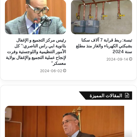
تبسة: ربط قرابة 7 آلاف سكنا
رئيس مركز التجميع و الإغفال
بشبكتي الكهرباء والغاز منذ مطلع
بثانوية ابي راس الناصري:” كل
سنة 2024
الأمور التنظيمية واللوجستية وفرت
لإنجاح عملية التجميع والإغفال بولاية
2024-09-14
معسكر”
2024-06-02
المقالات المميزة
بوزقزة
رها
يرأس
على
جلسة
الاد
عمل
المب
لدراسة
للم