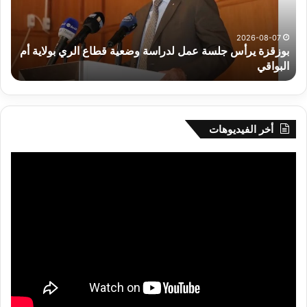
وضعية
الم
قطاع
بداء
الري
الت
2026-08-07
بوزقزة يرأس جلسة عمل لدراسة وضعية قطاع الري بولاية أم
بولاية
البواقي
ر
أم
البواقي
أخر الفيديوهات