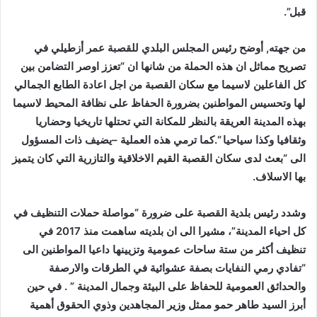
قبل”.
من جهته, أوضح رئيس المجلس البلدي للقصبة عمر أزطيلي في
تصريح مماثل ان هذه الحملة من شانها ان “تعزز اوصر التضامن بين
كل الفاعلين لاسيما مع سكان القصبة من اجل اعادة الطابع الجمالي
لها وتحسيس المواطنين بضرورة الحفاظ على نظافة المحيط لاسيما
بهذه المدينة العريقة بالنظر للمكانة التي تحتلها تاريخيا وحضاريا
وثقافيا وكذا سياحيا “.كما ترمي هذه العملية –يضيف ذات المسؤول
الى “بعث لدى سكان القصبة القيم الاخلاقية والتازرية التي كان يتميز
بها الاسلاف.
وشدد رئيس بلدية القصبة على ضرورة “مواصلة حملات التنظيف في
كل احياء المدينة”، مشيرا الى ان بلديته ساهمت منذ 2017 في
تنظيف أكثر من ستة ساحات عمومية وتزيينها داعيا المواطنين الى
“تفادي رمي النفايات بصفة عشوائية في الطرقات والارصفة
والحدائق العمومية للحفاظ على البيئة وجمال المدينة ” . في حين
أبرز السيد طاهر حمو ممثل وزير المجاهدين وذوي الحقوق أهمية