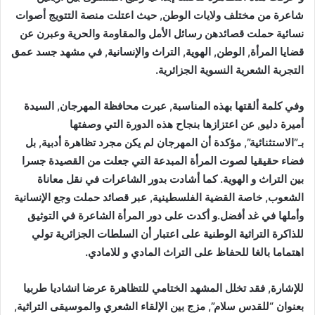
شاعرة من مختلف ولايات الوطن, حيث اعتلت منصة التتويج أصوات
نسائية حملت قصائدهن رسائل الأمل والمقاومة والحرية وعبرن عن
قضايا المرأة, الوطن, الهوية, التراث والإنسانية, في مشهد جسد عمق
التجربة الشعرية النسوية الجزائرية.
وفي كلمة ألقتها بهذه المناسبة, عبرت محافظة المهرجان, السيدة
أميرة دليو, عن اعتزازها بنجاح هذه الدورة التي وصفتها
بـ”الاستثنائية”, مؤكدة أن المهرجان لم يكن مجرد تظاهرة أدبية, بل
فضاء حقيقيا لصوت المرأة المبدعة التي جعلت من القصيدة جسرا
بين التراث و الهوية. كما أشادت بدور الشاعرات في نقل معاناة
الشعوب, خاصة القضية الفلسطينية, عبر قصائد حملت وجع الإنسانية
وأملها في غد أفضل.و أكدت على دور المرأة الشاعرة في التوثيق
للذاكرة التراثية الوطنية على اعتبار أن السلطات الجزائرية تولي
اهتماما بالغا للحفاظ على التراث المادي و للامادي.
للإشارة, فقد تخلل المشهد الختامي للتظاهرة عرضا انشاديا طربيا
بعنوان “للقدس سلام”, مزج بين الإلقاء الشعري والموسيقى التراثية,