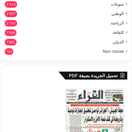
منوعات
3٬524
الوطني
2٬957
الرياضة
2٬760
الثقافة
1٬999
الدولي
1٬882
Non classé
120
تحميل الجريدة بصيغة PDF