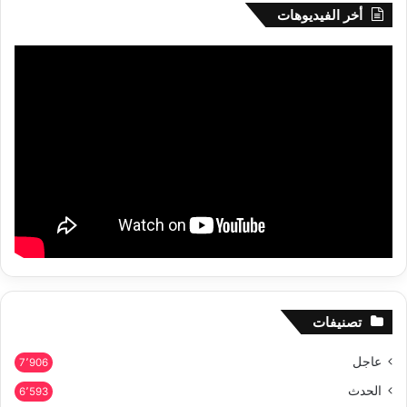
أخر الفيديوهات
تصنيفات
عاجل
7٬906
الحدث
6٬593