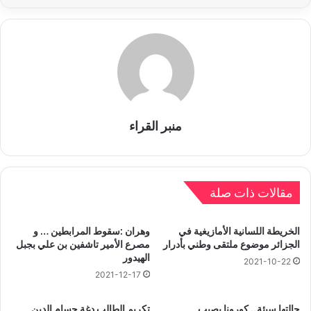
منبر القراء
مقالات ذات صلة
الخريطة اللسانية الأمازيغية في
وهران :سقوط المرابطين … و
الجزائر موضوع ملتقى وطني بأدرار
مصرع الأمير تاشفين بن علي بجبل
الهيدور
2021-10-22
2021-12-17
حالتها سيئة.. كورونا يصيب
تكريم الطالب دغة حسام الدين