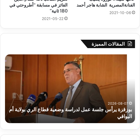
الفنانةالمصرية الشابة هاجر أحمد
الفائز في مسابقة “أطروحتي في
180 ثانية”
2021-10-06
2021-05-22
المقالات المميزة
بوزقزة
رها
يرأس
على
جلسة
الاد
عمل
المب
لدراسة
للم
وضعية
الم
قطاع
بداء
الري
الت
2026-08-07
بوزقزة يرأس جلسة عمل لدراسة وضعية قطاع الري بولاية أم
بولاية
البواقي
ر
أم
البواقي