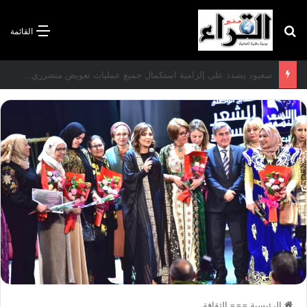
بحث عن
القائمة
سعيود يشدد على إلزامية استكمال جميع عمليات تعويض متضرري حرائق الغابات قبل نهاية شهر أوت
الرئيسية
===
الثقافة