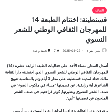
الثقافة
قسنطينة: اختتام الطبعة 14
للمهرجان الثقافي الوطني للشعر
النسوي
منبر القراء
2025-04-22
7
دقيقة واحدة
أسدل الستار, مساء الأحد, على فعاليات الطبعة الرابعة عشرة (14)
للمهرجان الثقافي الوطني للشعر النسوي, الذي احتضنته دار الثقافة
مالك حداد لمدينة قسنطينة على مدار 3 أيام.وتم بالمناسبة تتويج
الشاعرة, آية رزايقية, عن قصيدتها “مساء في ملكوت الضوء” في
صنف الشعر الفصيح, ونظيرتها, كوثر فراحتية, في صنف الشعر
الملحون عن قصيدتها “أبي”.
و عرفت هذه التظاهرة تنافسا إبداعيا رفيع المستوى بين أربعين