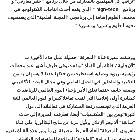
“تراقب كل المهتمين بالمعارف من خلال برنامج “أختبر معارفي” و
برنامج ”
high-tech
” الذي يقدم أحدث انتاجات التكنولوجيا في
مختلف العلوم إضافة إلى برنامجي “المجلة العلمية” الذي يستضيف
نجوم العلوم و”سيرة و مسيرة ” .
ووصفت مديرة قناة “المعرفة” حصيلة عمل هذه الأخيرة ب
“الإيجابية”، قائلة بأن القناة “توقفت وفي ظرف أشهر عند محطات
رئيسية تربوية وعملية استقطبت من خلالها عددا لا يستهان به من
التلاميذ والفاعلين في الحقل العلمي وفي مجال البحث الأكاديمي
وبصفة خاصة عندما تعلق الأمر بإحياء اليوم العالمي للرياضيات
كمبادرة أولى إعلاميا التي لقيت تفاعلا كبيرا و اليوم العالمي للغة
العربية الذي توسعت رقعة المشاركة في فعالياته الى دول
كثيرة”.ومن بين “المكتسبات” أيضا، تطرقت المديرة إلى حدث
“سابقة” ألا وهو الإعلان ولأول مرة عن نتائج البكالوريا على قناة
تلفزيون “المعرفة” العام الفارط، مضيفة أن ما يميز هذه القناة تقديم
مجموعة من البرامج “الواعدة” المرافقة للمؤسسات الناشئة.