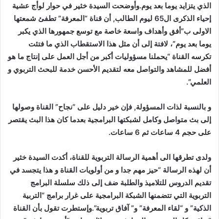
الذي يتزايد يوما بعد يوم.وأوضحت السيدة خثير في حوار لوأج عشية
إحياء الذكرى ال65 ليوم الطالب, أن قناة “المعرفة” تطفئ شمعتها
الاولى ب”أفق وأهداف واسعة خاصة مع توسع جمهورها الذي يكبر
يوما بعد يوم”، لافتة إلى أن مثل هذا الاستقطاب الذي ما فتئت
تكرسه القناة “يحملنا مسؤوليات أكبر من أجل العمل على إنتاج ما هو
أفضل للمشاهد والتواصل معه لتقديم الأحسن خدمة للبحث التربوي و
العلمي”.
و بالنسبة لذات المسؤولة, فإن خير دليل على “نجاح” القناة وصولها
إلى بث متواصل وكامل لشبكتها البرامجية بعدما كان هذا البث يقتصر
على حجم 4 ساعات ثم 6 ساعات.
ولدى تطرقها الى أهمية الرسالة التربوية للقناة، أكدت السيدة خثير
أن لهذه الرسالة “حيز مهم جدا و من أولويات القناة و هذا يتجسد في
تقديم الدروس للتلاميذ والطلبة ضف إلى ذلك سلسلة البرامج
التربوية التي تتضمنها الشبكة البرامجية على غرار برامج “التربية
الذكية” و “لقاء المعرفة” و” آفاق تربوية”.وإستطرت تقول بأن القناة