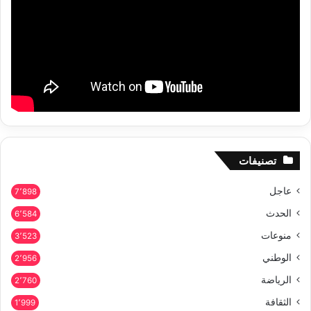
تصنيفات
عاجل
7٬898
الحدث
6٬584
منوعات
3٬523
الوطني
2٬956
الرياضة
2٬760
الثقافة
1٬999