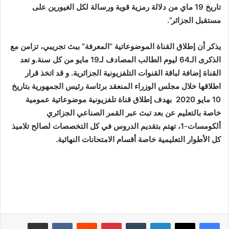
تاريخ 19 ماي من دلالة رمزية قوية ورسالة لكل الغيورين على
مستقبل الجزائر”.
يذكر أن إطلاق القناة الموضوعاتية “المعرفة” ببث تجريبي، تزامن مع
الذكرى الـ64 ليوم الطالب المصادف لـ19 مايو من كل سنة.و تعد
القناة إضافة لباقة القنوات التلفزيونية الجزائرية. و قد اتخذ قرار
اطلاقها خلال مجلس الوزراء المنعقد برئاسة رئيس الجمهورية بتاريخ
10 مايو 2020 بهدف إطلاق قناة تلفزيونية موضوعاتية عمومية
خاصة بالتعليم عن بعد تبث عبر القمر الصناعي الجزائري
ألكومسات-1، تهتم بتقديم الدروس في كل التخصصات لصالح تلاميذ
كل الأطوار التعليمية خاصة أقسام الامتحانات النهائية.
لينكدإن
بينتيريست
مشاركة عبر البريد