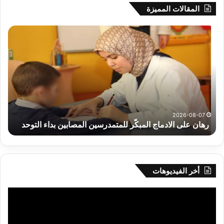
المقالات المميزة
رهان
وال
على
سي
الادماج
بلع
المبكّر
يؤك
للمتمدرسين
جاه
المصابين
الق
بداء
وبر
التوحد
الس
و
،الم
2026-08-07
رهان على الادماج المبكّر للمتمدرسين المصابين بداء التوحد
،
وال
الك
تح
خدم
الم
أخر الفيديوهات