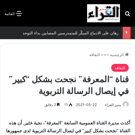
بحث عن
القائمة
“تدفق آلاف المهاجرين على إسبانيا ….مأساة إنسانية تكشف الوجه القبيح للمخزن”
الرئيسية
===
الثقافة
الثقافة
قناة “المعرفة” نجحت بشكل “كبير”
في إيصال الرسالة التربوية
منبر القراء
2021-05-22
11
2 دقائق
أكدت مديرة القناة العمومية السابعة “المعرفة”، نجية خثير, أن هذه
القناة “نجحت بشكل كبير” في ايصال الرسالة التربوية لدى جمهورها