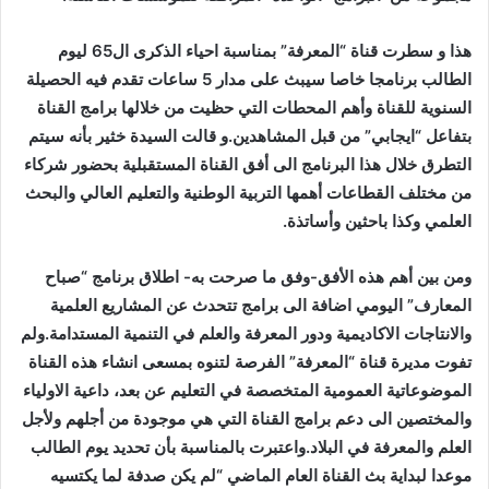
هذا و
سطرت قناة “المعرفة” بمناسبة احياء الذكرى ال65 ليوم
الطالب برنامجا خاصا سيبث على مدار 5 ساعات تقدم فيه الحصيلة
السنوية للقناة وأهم المحطات التي حظيت من خلالها برامج القناة
بتفاعل “ايجابي” من قبل المشاهدين.و قالت السيدة خثير بأنه سيتم
التطرق خلال هذا البرنامج الى أفق القناة المستقبلية بحضور شركاء
من مختلف القطاعات أهمها التربية الوطنية والتعليم العالي والبحث
العلمي وكذا باحثين وأساتذة.
ومن بين أهم هذه الأفق-وفق ما صرحت به- اطلاق برنامج “صباح
المعارف” اليومي اضافة الى برامج تتحدث عن المشاريع العلمية
والانتاجات الاكاديمية ودور المعرفة والعلم في التنمية المستدامة.ولم
تفوت مديرة قناة “المعرفة” الفرصة لتنوه بمسعى انشاء هذه القناة
الموضوعاتية العمومية المتخصصة في التعليم عن بعد، داعية الاولياء
والمختصين الى دعم برامج القناة التي هي موجودة من أجلهم ولأجل
العلم والمعرفة في البلاد.واعتبرت بالمناسبة بأن تحديد يوم الطالب
موعدا لبداية بث القناة العام الماضي “لم يكن صدفة لما يكتسيه