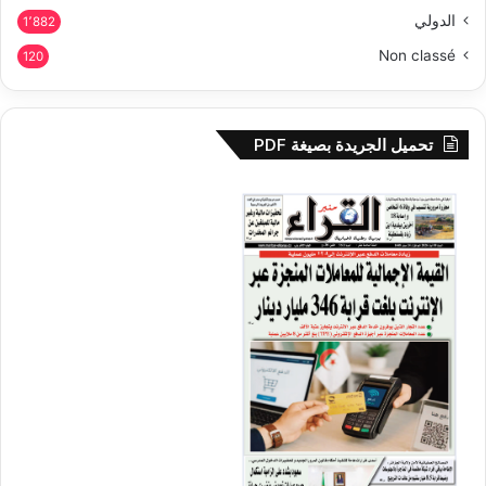
الدولي
1٬882
Non classé
120
تحميل الجريدة بصيغة PDF