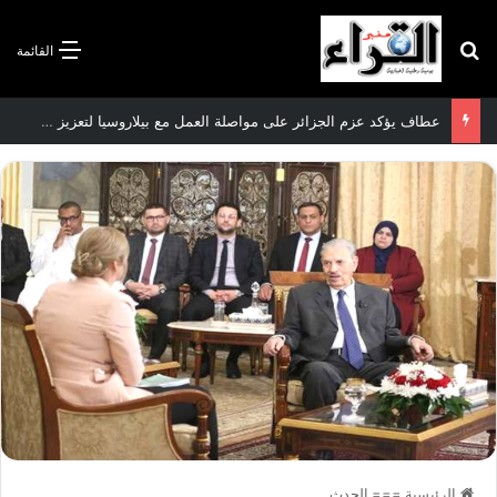
بحث عن
القائمة
سعيود يشدد على إلزامية استكمال جميع عمليات تعويض متضرري حرائق الغابات قبل نهاية شهر أوت
الرئيسية
===
الحدث