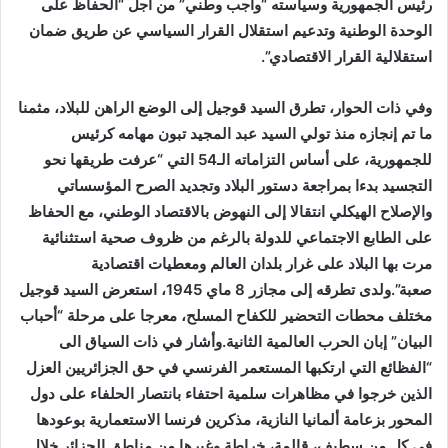
رئيس الجمهورية وسياسته “واجب وطني” من أجل “الحفاظ على
الوحدة الوطنية وتدعيم استقلال القرار السياسي عن طريق ضمان
استقلالية القرار الاقتصادي”.
وفي ذات الحوار، تطرق السيد قوجيل إلى الوضع الراهن للبلاد، مثمنا
ما تم إنجازه منذ تولي السيد عبد المجيد تبون مهامه كرئيس
للجمهورية، على أساس التزاماته الـ54 التي “عرفت طريقها نحو
التجسيد بدءا بمراجعة دستور البلاد وتجديد الصرح المؤسساتي
والإصلاح الهيكلي انتقالا إلى النهوض بالاقتصاد الوطني، مع الحفاظ
على الطابع الاجتماعي للدولة بالرغم من ظروف صحية استثنائية
مرت بها البلاد على غرار بلدان العالم ومعطيات اقتصادية
صعبة”.ولدى تطرقه إلى مجازر 8 ماي 1945، استعرض السيد قوجيل
مختلف محطات التحضير للكفاح المسلح، معرجا على مرحلة “أحباب
البيان” إبان الحرب العالمية الثانية.وأشار في ذات السياق الى
“الفظائع التي ارتكبها المستعمر الفرنسي في حق الجزائريين العزل
الذين خرجوا في مظاهرات سلمية احتفاء بانتصار الحلفاء على دول
المحور بزعامة ألمانيا النازية، مذكرين فرنسا الاستعمارية بوعودها
في كل من سطيف، قالمة، خراطة وغيرها من مناطق الجزائر خلال