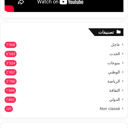
تصنيفات
عاجل
7٬906
الحدث
6٬593
منوعات
3٬524
الوطني
2٬957
الرياضة
2٬760
الثقافة
1٬999
الدولي
1٬882
Non classé
120