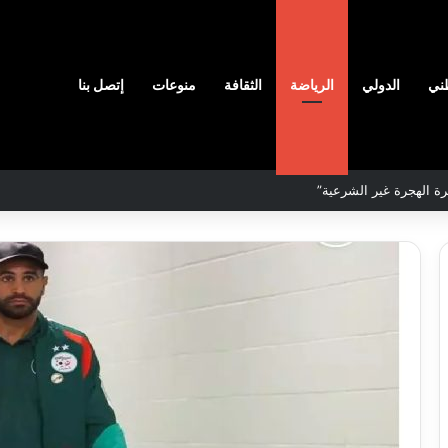
ني
الدولي
الرياضة
الثقافة
منوعات
إتصل بنا
رة الهجرة غير الشرعية”
نادي
وفاق
سطيف
هيدي
يضم
ال
المدافع
يا
شمس
2026-08-03