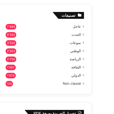
تصنيفات
عاجل
7٬894
الحدث
6٬582
منوعات
3٬520
الوطني
2٬953
الرياضة
2٬756
الثقافة
1٬997
الدولي
1٬878
Non classé
120
تحميل الجريدة بصيغة PDF