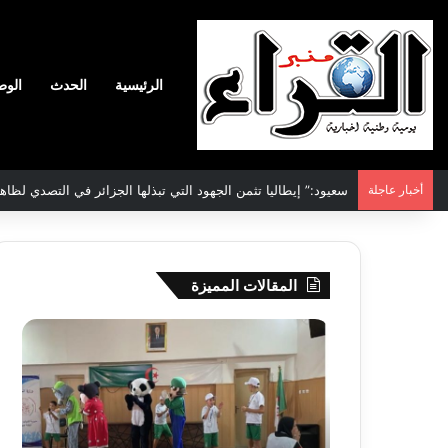
الرئيسية
الحدث
الوط
أخبار عاجلة
سعيود:” إيطاليا تثمن الجهود التي تبذلها الجزائر في التصدي لظاه
المقالات المميزة
جيجل:
سحب
انطلاق
قرعة
فعاليات
الدور
المخيم
التم
الصيفي
لأبط
لفائدة
إفريق