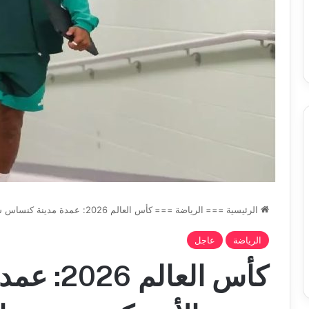
س
الدين
ب قرعة الدور التمهيدي لأبطال
2026-08-03
فدرالية
لكحل
ريقيا وكأس الكونفدرالية يوم الخميس
نادي وفاق سطيف يض
لقاهرة
الدين لكحل
ميس
اهرة
الرئيسية
===
الرياضة
===
كأس العالم 2026: عمدة مدينة كنساس سيتي الأمريكية يرحب بالمنتخب الجزائري وأنصاره
الرياضة
عاجل
كأس العال