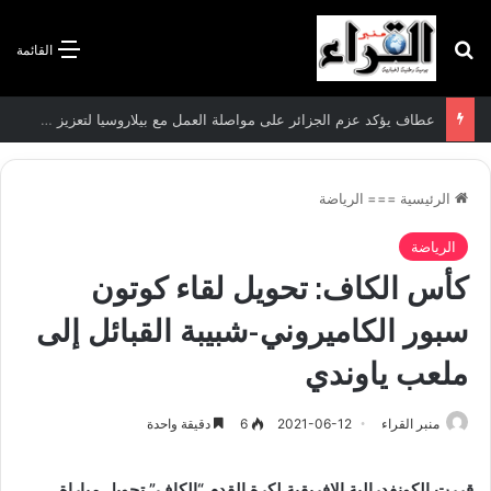
بحث عن
القائمة
سعيود يشدد على إلزامية استكمال جميع عمليات تعويض متضرري حرائق الغابات قبل نهاية شهر أوت
الرئيسية
===
الرياضة
الرياضة
كأس الكاف: تحويل لقاء كوتون
سبور الكاميروني-شبيبة القبائل إلى
ملعب ياوندي
منبر القراء
2021-06-12
6
دقيقة واحدة
قررت الكونفدرالية الإفريقية لكرة القدم “الكاف” تحويل مباراة