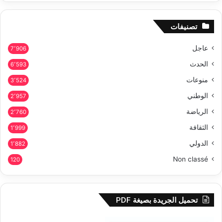
تصنيفات
عاجل
7٬906
الحدث
6٬593
منوعات
3٬524
الوطني
2٬957
الرياضة
2٬760
الثقافة
1٬999
الدولي
1٬882
Non classé
120
تحميل الجريدة بصيغة PDF