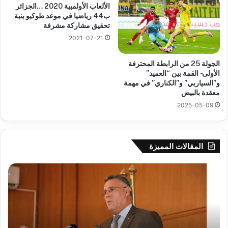
الألعاب الأولمبية 2020 …الجزائر
ب44 رياضيا في موعد طوكيو بنية
تحقيق مشاركة مشرفة
2021-07-21
الجولة 25 من الرابطة المحترفة
الأولى- القمة بين “العميد”
و”السياربي” و”الكناري” في مهمة
معقدة بالبيض
2025-05-09
المقالات المميزة
بوزقزة
رها
يرأس
على
جلسة
الاد
عمل
المب
لدراسة
للم
وضعية
الم