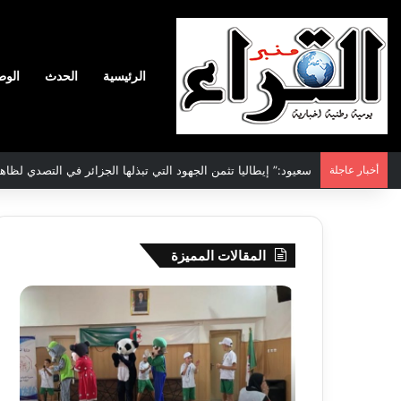
الرئيسية
الحدث
الوط
أخبار عاجلة
سعيود:” إيطاليا تثمن الجهود التي تبذلها الجزائر في التصدي لظاه
المقالات المميزة
جيجل:
سحب
انطلاق
قرعة
فعاليات
الدور
المخيم
التم
الصيفي
لأبط
لفائدة
إفريق