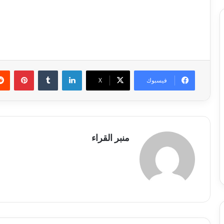
لينكدإن
بينتي
فيسبوك
X
منبر القراء