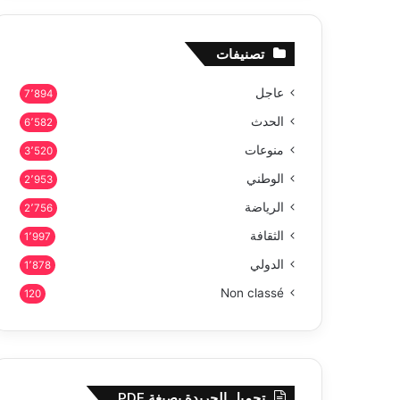
تصنيفات
عاجل
7٬894
الحدث
6٬582
منوعات
3٬520
الوطني
2٬953
الرياضة
2٬756
الثقافة
1٬997
الدولي
1٬878
Non classé
120
تحميل الجريدة بصيغة PDF