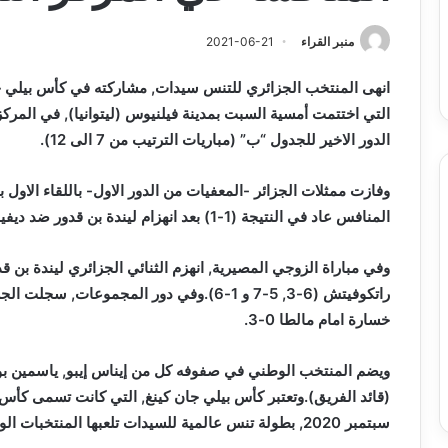
س
الدين
ب قرعة الدور التمهيدي لأبطال
2026-08-03
فدرالية
لكحل
ريقيا وكأس الكونفدرالية يوم الخميس
نادي وفاق سطيف يض
منبر القراء
2021-06-21
لقاهرة
الدين لكحل
ميس
انهى المنتخب الجزائري للتنس سيدات, مشاركته في كأس بيلي جان 
اهرة
الدور الاخير للجدول “ب” (مباريات الترتيب من 7 الى 12).
المنافس عاد في النتيجة (1-1) بعد انهزام ليندة بن قدور ضد ديفينا راتكوفيتش (4-6, 6-3 و5-7).
وفي مباراة الزوجي المصيرية, انهزم الثنائي الجزائري ليندة بن ق
خسارة امام مالطا 0-3.
ويضم المنتخب الوطني في صفوفه كل من إيناس إيبو, ياسمين بوجا
سبتمبر 2020, بطولة تنس عالمية للسيدات تلعبها المنتخبات الوطنية وتعادل كأس ديفيس للرجال.