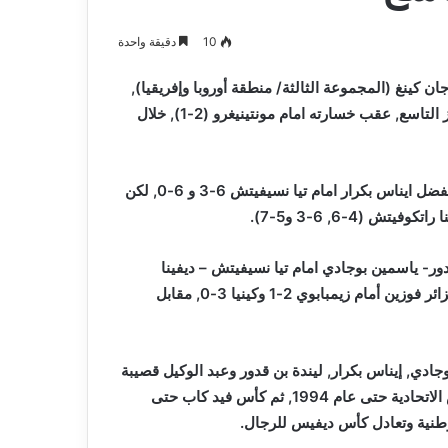
و
2026-08-03
صيانة
م المدافع شمس
بلدية أرزيو بوهران تخصص فرق لترميم
10
دقيقة واحدة
المدارس
و صيانة المدارس التربوية
التربوية
كينغ (المجموعة الثالثة/ منطقة أوروبا وإفريقيا),
التي اختتمت أمسية السبت بمدينة فيلنيوس (ليتوانيا), في المركز التاسع, عقب خسارته امام مونتينيغرو (2-1), خلال
وفازت ممثلات الجزائر -المعفيات من الدور الاول- باللقاء الاول بفضل ايناس بكرار امام تيا نسيفيتش 6-3 و 6-0, لكن
دور- ياسمين بوجادي امام تيا نسيفيتش – ديفينا
راتكوفيتش (6-3, 5-7 و 1-6).وفي دور المجموعات, سجلت الجزائر فوزين أمام زيمبابوي 2-1 وكينيا 3-0, مقابل
دي, إيناس بكرار, ليندة بن قدور وعبد الوكيل قصيبة
(قائد الفريق).وتعتبر كأس بيلي جان كينغ, التي كانت تسمى كأس الاتحادية حتى عام 1994, ثم كأس فيد كاب حتى