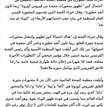
“احتمال كبير” لظهور متحورات جديدة من فيروس كورونا “ربما تكون
أشد خطورة”، وقال خبراء اللجنة الذين يقدمون المشورة للمدير
العام للمنظمة في بيان عقب اجتماعهم الأربعاء إن “الوباء لم ينته
بعد”.
وقال خبراء اللجنة إن “هناك احتمالا كبير لظهور وانتشار متحورات
جديدة مثيرة للقلق ربما تكون أشد خطورة وحتى أكثر صعوبة في
احتوائها” من تلك التي أبلغت عنها المنظمة الأممية.وأكد رئيس اللجنة
الفرنسي ديدييه حسين خلال مؤتمر صحفي أن “التطورات الأخيرة
مقلقة، فبعد 18 شهرا من إعلان حالة طوارئ صحية عامة، ما زلنا
نلاحق الفيروس الذي يواصل بدوره ملاحقتنا”.
وأبلغت منظمة الصحة العالمية حتى الآن عن 4 متحورات مثيرة
للقلق لفيروس كورونا هي “ألفا” و”بيتا” و”غاما” و”دلتا”.والمتحور
“دلتا” الذي رصد أول مرة في الهند، ينتشر بسرعة عالية جدا في
أنحاء العالم مما يتسبب في عودة ظهور الوباء بقوة، وهو أشد عدوى
بكثير من غيره، لأنه أكثر مقاومة للقاحات التي لا تزال توفر رغم ذلك