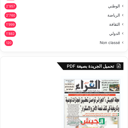
الوطني
2٬957
الرياضة
2٬760
الثقافة
1٬999
الدولي
1٬882
Non classé
120
تحميل الجريدة بصيغة PDF