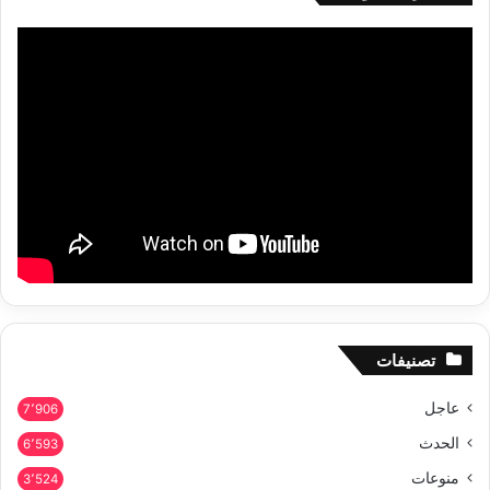
تصنيفات
عاجل
7٬906
الحدث
6٬593
منوعات
3٬524