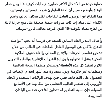
حماية جيدة من الأشكال الأكثر خطورة لإصابات كوفيد-19 ومن خطر
الوفاة.وأوضح حسين أن لجنة الطوارئ قدمت توصيتين رئيسيتين،
هما الدفاع عن الوصول العادل للقاحات لكل سكان العالم، وعدم
الإقدام على مبادرات ذات مبررات علمية ضعيفة مثل منح جرعة ثالثة
من لقاح مضاد لكوفيد-19 الذي اقترحه تحالف فايزر-بيونتك.
وأضاف المدير العام السابق للصحة في فرنسا أنه يجب “مواصلة
الدفاع بلا كلل عن الوصول العادل للقاحات في العالم، من خلال
تشجيع تقاسم الجرعات والإنتاج المحلي وإلغاء حقوق الملكية
الفكرية ونقل التكنولوجيا وزيادة القدرات الإنتاجية وبالطبع التمويل
اللازم لتنفيذ كل هذه الأنشطة”.وتستنكر منظمة الصحة العالمية
ومنظمات غير حكومية ودول متضررة منذ أشهر انعدام الإنصاف في
الحصول على اللقاحات، ففي حين تهدف الولايات المتحدة والاتحاد
الأوروبي إلى تطعيم الغالبية العظمى من سكانهما في الأسابيع
المقبلة، فإن نسبة التطعيم لم تتجاوز 1% في عدد من البلدان
المحرومة.