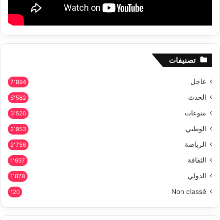
تصنيفات
عاجل
7٬894
الحدث
6٬582
منوعات
3٬520
الوطني
2٬953
الرياضة
2٬756
الثقافة
1٬997
الدولي
1٬878
Non classé
120