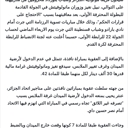
على التوالي، نبيل نغيز وزوران مانولوفيتش في الجولة القادمة
للبطولة المحترفة الأولى، بعد معاقبتهما بسبب “الاحتجاج على
قرارات الحكم”، وذلك خلال مباريات تسوية الرزنامة التي جرت أمام
نادي بارادو وشباب قسنطينة التي جرت يوم الاربعاء الماضي لحساب
الجولة 22 للرابطة الأولى، حسبما أعلنت عنه لجنة الانضباط للرابطة
المحترفة لكرة القدم.
بالإضافة إلى العقوبة بمباراة نافذة، تتمثل في عدم الدخول لأرضية
الميدان وغرف تغيير الملابس، سيدفع نغيز ومانولوفيتش غرامة مالية
قدرها 30 ألف دينار لكل منهما طبقا للمادة 42.
من جهته سلطت عقوبة بمباراتين نافذتين على مناجير اتحاد الجزائر،
عنتر يحيى بمنعه الدخول لأرضية الميدان غرفة الملابس بسبب
“تصرفه غير اللائق” تجاه رسمي في المباراة التي انهزم فيها الاتحاد
أمام نصر حسين داي.
وجاءت العقوبة طبقا للمادة 7 كونها وقعت خارج الميدان وبالضبط