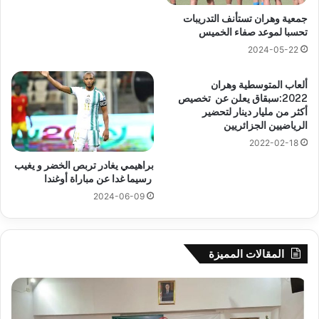
جمعية وهران تستأنف التدريبات
تحسبا لموعد صفاء الخميس
2024-05-22
ألعاب المتوسطية وهران
2022:سبقاق يعلن عن تخصيص
أكثر من مليار دينار لتحضير
الرياضيين الجزائريين
2022-02-18
براهيمي يغادر تربص الخضر و يغيب
رسيما غدا عن مباراة أوغندا
2024-06-09
المقالات المميزة
جيجل:
سح
انطلاق
قرع
فعاليات
الد