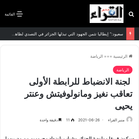
بحث عن
القائمة
سعيود:” إيطاليا تثمن الجهود التي تبذلها الجزائر في التصدي لظاهرة الهجرة غير الشرعية”
الرئيسية
===
الرياضة
الرياضة
لجنة الانضباط للرابطة الأولى
تعاقب نغيز ومانولوفيتش وعنتر
يحيى
منبر القراء
2021-06-26
11
دقيقة واحدة
سيكون فريقا مولودية الجزائر وشباب بلوزداد محرومين من مدربيهما