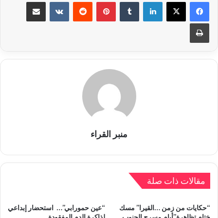
لينكدإن
بينتيريست
مشاركة عبر البريد
طباعة
منبر القراء
مقالات ذات صلة
“حكايات من زمن …القيرا” مسك
“عين حمورابي”… استحضار إبداعي
ختام تظاهرة”أيام مسرح الجنوب
لذاكرة الدم المفقودة