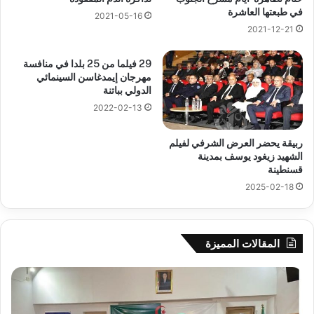
في طبعتها العاشرة
2021-05-16
2021-12-21
29 فيلما من 25 بلدا في منافسة
مهرجان إيمدغاسن السينمائي
الدولي بباتنة
2022-02-13
ربيقة يحضر العرض الشرفي لفيلم
الشهيد زيغود يوسف بمدينة
قسنطينة
2025-02-18
المقالات المميزة
جيجل:
سح
انطلاق
قرع
فعاليات
الد