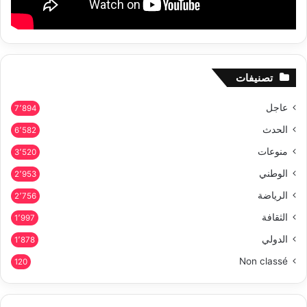
تصنيفات
عاجل
7٬894
الحدث
6٬582
منوعات
3٬520
الوطني
2٬953
الرياضة
2٬756
الثقافة
1٬997
الدولي
1٬878
Non classé
120