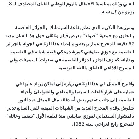
الفني وذلك بمناسبة الاحتفال باليوم الوطني للفنان المصادف لـ 8
يونيو من كل سنة.
وتميز هذا التكريم الذي نظم بقاعة السينماتك بالجزائر العاصمة
بالتعاون مع جمعية “أضواء”، بعرض فيلم وثائقي حول هذا الفنان مدته
52 دقيقة للمخرج عمار ربيعة.وتم إعداد هذا الوثائقي كجولة بالجزائر
العاصمة مع فوزي صايشي كمرشد يحكي قصة شبابه في العاصمة
وبداياته كعازف الجاز بالجزائر العاصمة في سنوات السبعينات وفي
المسرح الإذاعي الناطق باللغة الفرنسية.
واقترح الممثل في هذا الوثائقي زيارة إلى اماكن يرتاد عليها في
شبابه على غرار قاعات السينما والمقاهي والشواطئ وأحياء
العاصمة إلى جانب تقديم بعض أصدقائه مثل الممثل عبد النور
شلوش.وقدم المخرج العديد من الشهادات المهنية للفن السابع تدلي
بالمشوار السينمائي لفوزي صايشي منذ فيلمه الأول “سقف وعائلة”
للمخرج رابح لعراجي سنة 1982.