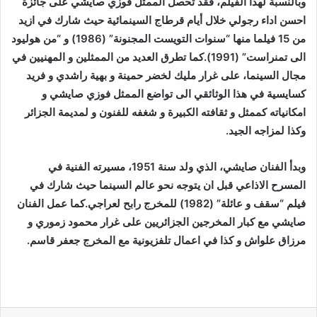
وبالنسبة لهذا الفيلم، فقد تحصل الممثل فوزي صايشي على جائزة
احسن اداء رجولي خلال أيام قرطاج السينمائية حيث شارك في ازيد
من 15 فيلما منها “سنوات التويست المجنونة” (1986) و “من هوليود
الى تمنراست” (1991).كما تطرق العديد من الممثلين و المهنيين في
مجال السينما، على غرار مليك لخضر حمينة و بهية راشدي و فريد
كسايسية في هذا الوثائقي الى تواضع الممثل فوزي صايشي و
امكانياته كممثل و ثقافته الكبيرة و شغفه للفنون و لمديمة الجزائر
وكذا لمزاجه الجيد.
وبدأ الفنان صايشي، الذي ولد سنة 1951، مسيرته الفنية في
المسرح الاذاعي قبل ان يتوجه نحو عالم السينما حيث شارك في
فيلم “سقف و عائلة” (1982) للمخرج رابح لعراجي.كما عمل الفنان
صايشي مع كبار المخرجين الجزائريين على غرار محمود زموري و
مرزاق علواش و كذا في اعمال تلفزيونية مع المخرج جعفر قاسم.