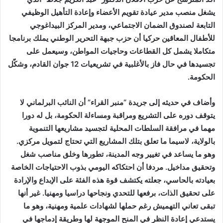
يشغل منصب مدير عيادة تقويم الأعضاء وإعادة التأهيل الوظيفي
التابعة لصندوق الضمان الاجتماعي، ومدير المركز البيداغوجي
للأطفال المعاقين حركيا أن حزب جبهة التحرير الوطني يملك برنامجا
متكاملا يشمل كل القطاعات وحاجيات المواطن، وسيعمل على
تجسيدها في حال فاز بالأغلبية في تشريعيات 12 جوان القادم، وشكّل
الحكومة.
وأضاف في حديثه إلى جريدة “منبر القراء” أن النائب البرلماني لا
يتوقف دوره على التشريع ومراقبة ومساءلة الحكومة، بل له دورا
مهما في مرافقة السلطات المحلية لتجسيد مشاريعها التنموية
بالولاية، لاسيما ما تعلق بتلك المشاريع التي تحتاج لتمويل مركزي.
وهو ما يساعد في تغيير وجه المدينة، تطورها وخلق مناصب شغل
وتحقيق مداخيل. مردفا أن احتكاكه اليومي بذوب الاحتياجات الخاصة
بعيادته بالحاسي، جعلته يكتشف قوة هذه الفئة على الإبداع والإرادة
على تحقيق الذات، برفعها للتحدي ونجاحها دراسيا ومهنيا. غير أنها
تبقى تعاني التهميش رغم حملها لشهادات علمية ومهنية، وهو ما
يستدعي إعادة النظر في المنح الموجهة لها وطريقة إدماجها في