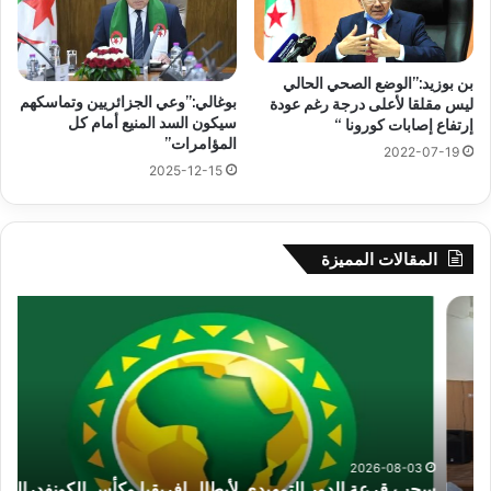
بن بوزيد:”الوضع الصحي الحالي
بوغالي:”وعي الجزائريين وتماسكهم
ليس مقلقا لأعلى درجة رغم عودة
سيكون السد المنيع أمام كل
إرتفاع إصابات كورونا “
المؤامرات”
2022-07-19
2025-12-15
المقالات المميزة
سحب
ناد
قرعة
وفا
الدور
سط
التمهيدي
يض
لأبطال
الم
إفريقيا
شم
وكأس
الد
الكونفدرالية
لكح
2026-08-03
سحب قرعة الدور التمهيدي لأبطال إفريقيا وكأس الكونفدرالية
يوم