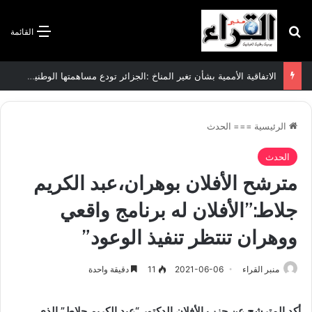
بحث عن
القائمة
الاتفاقية الأممية بشأن تغير المناخ :الجزائر تودع مساهمتها الوطنية المحددة لسنة 2026
الرئيسية
===
الحدث
الحدث
مترشح الأفلان بوهران،عبد الكريم
جلاط:”الأفلان له برنامج واقعي
ووهران تنتظر تنفيذ الوعود”
منبر القراء
2021-06-06
11
دقيقة واحدة
أكد المترشح عن حزب الأفلان الدكتور “عبد الكريم جلاط” الذي