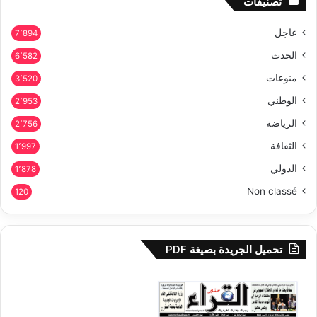
تصنيفات
عاجل
7٬894
الحدث
6٬582
منوعات
3٬520
الوطني
2٬953
الرياضة
2٬756
الثقافة
1٬997
الدولي
1٬878
Non classé
120
تحميل الجريدة بصيغة PDF