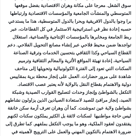
سوق الشغل. معرجا على مكانة وهران الاقتصادية بفضل موقعها
المتوسطي والمنشآت الجامعية والمؤسسات الاقتصادية وارتباطها
برا وجوا بالدول الافريقية وبحرا بالدول المتوسطية، هذا ما يستدعي
حسبه إعادة نظر في استراتيجية الاستثمار في كل القطاعات، عبر
ربط الجامعة ومخابرها بالمؤسسات الإنتاجية والصناعية، استغلال
تواجدها ضمن محيط فلاحي عبر إنشاء مصانع التحويل الفلاحي. دعم
القطاع السياحي وكذا الثقافي بتحسين الخدمات وترقية الصناعة
السياحية، إعادة تهيئة المواقع الأثرية والمعالم الثقافية وترميم
السكنات التي تعود إلى الفترة الكولونيالية وتحويلها إلى متاحف
شاهدة على مرور حضارات. العمل على إنجاز محطة برية بمقاييس
دولية والاهتمام بقطاع النقل بالولاية لأنه يعتبر عصب الاقتصاد.
التكفل بالشواطئ وإنجاز وحدات لتصليح القوارب الصيدية وشبكة
الصيد، إنجاز مرافئ للصيد لاستعادة الصيادين الذين يزاولون نشاطهم
بشواطئ ولاية عين تموشنت. كما أن وهران تعرف أزمة سكن خانقة
ليس حاجة مواطنيها لسكنات لائقة بل الكثير يملكون سكنات لكنهم
يفتقدون لعقود الملكية، وهو ما يوجب التكفل بملفهم. كما تطرق إلى
ضرورة الاهتمام بالتكوين المهني والعمل على الترويج لأهميته في