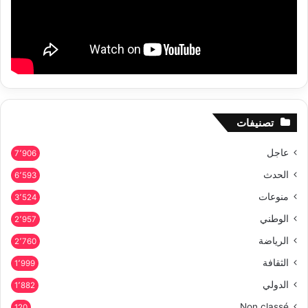
تصنيفات
عاجل
7٬906
الحدث
6٬593
منوعات
3٬524
الوطني
2٬957
الرياضة
2٬760
الثقافة
1٬999
الدولي
1٬882
Non classé
120