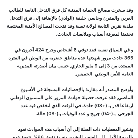
وقد سخرت مصالح الحماية المدنية كل فرق التدخل التابعة للطالب
العربي والمقرن وحاسي خليفة (الوادي) بالإضافة إلى فرق التدخل
ببلدية نقرين التابعة لولاية تبسة.وقد فتحت المصالح الأمنية المختصة
تحقيقا لمعرفة أسباب وملابسات الحادث.
و في السياق نفسه فقد توفي 6 أشخاص وجرح 424 آخرون في
365 حادث مرور شهدتها عدة مناطق حضرية من الوطن في الفترة
الممتدة من 3 إلى 9 مايو الجاري, حسب بيان أصدرته المديرية
العامة للأمن الوطني, الخميس.
وأوضح المصدر أنه مقارنة بالإحصائيات المسجلة في الأسبوع
الماضي, فقد عرفت حصيلة حوادث المرور على المستوى الوطني
ارتفاعا قدر بـ (+08) حادث في الوقت الذي انخفض فيه عدد
الجرحى بـ(-04) جريح و عدد الوفيات بـ(-08) حالة.
وتشير المعطيات ذات الصلة إلى أن أسباب هذه الحوادث تعود
بالدرجة الأولى إلى العنصر البشري بنسبة تفوق 96%, نتيجة عدم