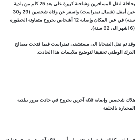
بحافلة لنقل المسافرين وشاحنة كبيرة على بعد 25 كلم من بلدية
عين أمقل (شمال تمنراست) واسفر عن وفاة شخصين (29 و30
سنة) في عين المكان وإصابة 12 أشخاص بجروح متفاوتة الخطورة
(6 اشهر الى 62 سنة).
وقد تم نقل الضحايا الى مستشفى تمنراست فيما فتحت مصالح
الدرك الوطني تحقيقا لتوضيح ملابسات هذا الحادث.
هلاك شخصين وإصابة ثلاثة آخرين بجروح في حادث مرور ببلدية
المجبارة
ب
الجلفة
فيما لقي كذلك شخصان حتفهما و أصيب ثلاثة آخرون بجروح متفاوتة