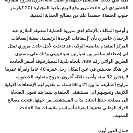
الخطورةي في حادث مرور وقع اليوم ببلدية المجبارة (20 كيلومتر
جنوب الجلفة)، حسبما علم من مصالح الحماية المدنية.
و أوضح المكلف بالإعلام لدى مديرية الحماية المدنية، الملازم عبد
الرحمان خاضري بأن “إسعافات الوحدة الرئيسية، بمعية إسعافات
المركز المتقدم بعاصمة الولاية، قد تدخلت لأجل حادث مروري تمثل
في إصطدام مباشر بين سيارتين سياحيتيني وذلك على مستوى
الطريق الولائي رقم 189، باتجاه بلدية المجبارة.وقد أسفر الحادث
عن هلاك ضحيتين في عين المكان رجل عمره 40 عاما وامرأة عمرها
لا يتجاوز 32 سنة وأصيب ثلاثة آخرون بجروح متفاوتة الخطورة،
تتراوح اعمارهم ما بين 21 و 56 سنة، تم تقديم لهم الإسعافات الاولية
اللازمة، وتحويلهم الى مستشفى الجلفةي بينما يتم تحويل الضحايا
الى مصلحة حفظ الجثث بذات المستشفى.من جهتها، فتحت مصالح
الدرك الوطني تحقيقا لمعرفة أسباب و ملابسات هذا الحادث
المميت.
جمال الدين أيوب