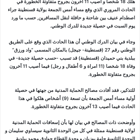
هلك 18 شخصا و أصيب 11 آخرون بجروح متفاوتة الخطورة في
الحادث المروري الذي وقع مساء أمس الجمعة بولاية قسنطينة جراء
اصطدام عنيف بين شاحنة و حافلة لنقل المسافرين, حسب ما ورد
يوم السبت في حصيلة جديدة للدرك الوطني.
وجاء في بيان الدرك الوطني أن هذا الحادث الذي وقع على الطريق
الوطني رقم 27 (قسنطينة- جيجل) بالمكان المسمى “واد ورزق”
ببلدية بني حميدان (قسنطينة) قد تسبب -حسب حصيلة جديدة- في
وفاة 18 شخصا (11 امراة و 6 أطفال و رجل) فيما أصيب 11 آخرون
بجروح متفاوتة الخطورة.
للتذكير، فقد أفادت مصالح الحماية المدنية من جهتها في حصيلة
أولية مساء أمس الجمعة بأن تسعة (9) أشخاص هلكوا في هذا
الحادث فيما أصيب 13 آخرون بجروح متفاوتة الخطورة.
وأوضحت ذات المصالح في بيان لها بأن إسعافات الحماية المدنية
لولاية قسنطينة ممثلة في كل من الوحدة الثانوية سيساوي سليمان و
الوحدة الثانوية حامة بوزيان و وحدة القطاع حوادق محمد ببلدية