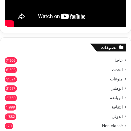
تصنيفات
عاجل
7٬906
الحدث
6٬593
منوعات
3٬524
الوطني
2٬957
الرياضة
2٬760
الثقافة
1٬999
الدولي
1٬882
Non classé
120