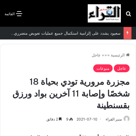
بحث عن
القائمة
سعيود يشدد على إلزامية استكمال جميع عمليات تعويض متضرري حرائق الغابات قبل نهاية شهر أوت
الرئيسية
===
عاجل
عاجل
منوعات
مجزرة مرورية تودي بحياة 18
شخصًا وإصابة 11 آخرين بواد ورزق
بقسنطينة
منبر القراء
2021-07-10
9
2 دقائق