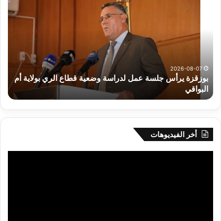
على
الادماج
المبكّر
للمتمدرسين
المصابين
بداء
التوحد
طاع الري بولاية أم
2026-08-07
رهان على الادماج المبكّر للمتمدرسين المصابي
أخر الفيديوهات