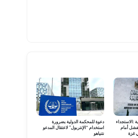
ة :الاستجداء
دعوة للمحكمة الدولية بضرورة
يفشل أمام
استخدام “الإنتربول” لاعتقال المدعو
ي غزة
نتنياهو