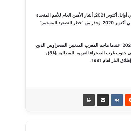
وفي آخر تقرير له حول الوضع في الصحراء الغربية, والذي نشر في أوائل أكتوبر 2021, أشار الأمين العام للأمم المتحدة
أنطونيو غوتيريش إلى أنه “تدهور بشكل كبير”, منذ تقريره الأخير في أكتوبر 2020. وحذر من “خطر التصعيد المستمر”
وتدهورت الأوضاع في الصحراء الغربية بشكل خاص منذ نوفمبر 2020, عندما هاجم المغرب المدنيين الصحراويين الذين
 جنوب غرب الصحراء الغربية, للمطالبة بإغلاق
النار لعام 1991.
ريست
مشاركة عبر البريد
طباعة