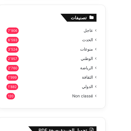
تصنيفات
عاجل
7٬906
الحدث
6٬593
منوعات
3٬524
الوطني
2٬957
الرياضة
2٬760
الثقافة
1٬999
الدولي
1٬882
Non classé
120
تحميل الجريدة بصيغة PDF