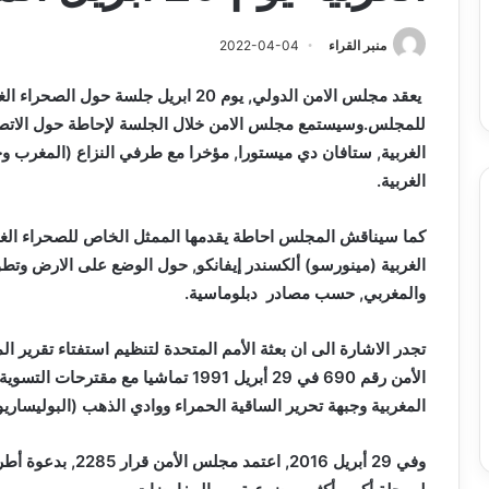
وبرامج
والي سيدي بلعباس يؤ
2026-08-07
حد
السكن
ان على الادماج المبكّر للمتمدرسين
القطاعات وبرامج السك
منبر القراء
2022-04-04
،المياه
مصابين بداء التوحد
والمشاريع الكبرى تح
والمشاريع
يعقد مجلس الامن الدولي, يوم 20 ابريل جلسة
الكبرى
تحت
للمجلس.وسيستمع مجلس الامن خلال الجلسة لإحاطة حول الاتصال
خدمة
الغربية, ستافان دي ميستورا, مؤخرا مع طرفي النزاع (المغرب وجب
المواطن
الغربية.
كما سيناقش المجلس احاطة يقدمها الممثل الخاص للصحراء الغربي
الغربية (مينورسو) ألكسندر إيفانكو, حول الوضع على الارض وتط
والمغربي, حسب مصادر دبلوماسية.
تجدر الاشارة الى ان بعثة الأمم المتحدة لتنظيم استفتاء تقرير ا
المغربية وجبهة تحرير الساقية الحمراء ووادي الذهب (البوليساريو
وفي 29 أبريل 2016, 