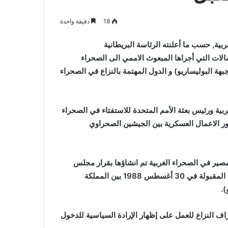
يعلن
كد جاهزية
2026-08-07
اعتزاله
ن ،المياه
بطل إفريقيا مع “الخضر” مهدي
18
دقيقة واحدة
عن
ت خدمة المواطن
طاهرات يعلن اعتزاله عن عمر 36 عاما
عمر
 حول الصحراء الغربية, حسب ما أعلنته الرئاسة البريطانية
36
عاما
ات التي أجراها المبعوث الاممي الى الصحراء
هة البوليساريو) و الدول المهتمة بالنزاع في الصحراء
ة ورئيس بعثة الأمم المتحدة للاستفتاء في الصحراء
ور الاعمال العسكرية بين الجيشين الصحراوي
لمصير في الصحراء الغربية تم انشاؤها بقرار مجلس
الأمن رقم 690 في 29 أبريل 1991 تماشيا مع مقترحات التسوية المقبولة في 30 أغسطس 1988 بين المملكة
).
اعتمد مجلس الأمن قرار 2285, بدعوة أطراف النزاع للعمل على إظهار الإرادة السياسية للدخول