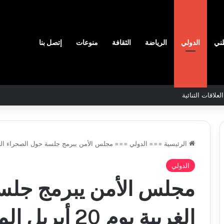
ني
الدولي
الرياضة
الثقافة
منوعات
إتصل بنا
لاقات الثنائية
الرئيسية
===
الدولي
===
مجلس الأمن يبرمج جلسة حول الصحراء الغربية يوم 20 أ
ن
والي
الدولي
سيدي
مجلس الأمن يبرمج جلس
اج
بلعباس
ّر
يؤكد
مدرسين
جاهزية
الغربية يوم 20 أبريل المقبل
ابين
القطاعات
2026-08-07