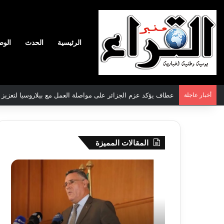
الرئيسية
الحدث
الوط
أخبار عاجلة
عطاف يؤكد عزم الجزائر على مواصلة العمل مع بيلاروسيا لتعزيز الع
المقالات المميزة
بوزقزة
رها
يرأس
على
جلسة
الادم
عمل
المبك
لدراسة
للمت
وضعية
المص