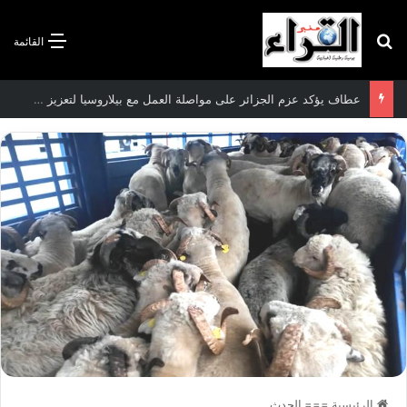
بحث عن
القائمة
سعيود يشدد على إلزامية استكمال جميع عمليات تعويض متضرري حرائق الغابات قبل نهاية شهر أوت
الرئيسية
===
الحدث