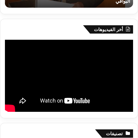
البواقي
ر
أم
البواقي
أخر الفيديوهات
تصنيفات