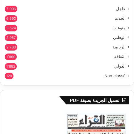
عاجل
7٬906
الحدث
6٬593
منوعات
3٬524
الوطني
2٬957
الرياضة
2٬760
الثقافة
1٬999
الدولي
1٬882
Non classé
120
تحميل الجريدة بصيغة PDF