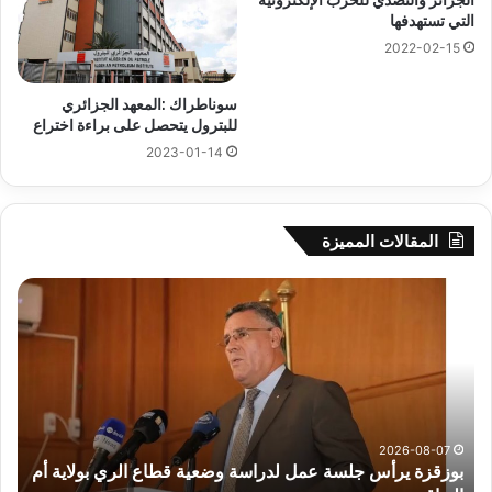
التي تستهدفها
2022-02-15
سوناطراك :المعهد الجزائري
للبترول يتحصل على براءة اختراع
2023-01-14
المقالات المميزة
بوزقزة
رها
يرأس
على
جلسة
الاد
عمل
المب
لدراسة
للم
وضعية
الم
قطاع
بداء
الري
الت
2026-08-07
بوزقزة يرأس جلسة عمل لدراسة وضعية قطاع الري بولاية أم
بولاية