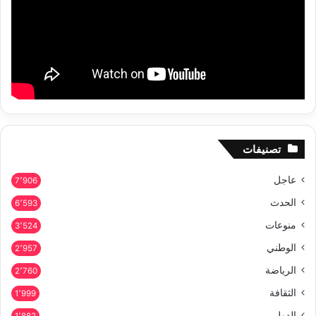
تصنيفات
عاجل
7٬906
الحدث
6٬593
منوعات
3٬524
الوطني
2٬957
الرياضة
2٬760
الثقافة
1٬999
الدولي
1٬882