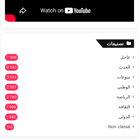
تصنيفات
عاجل
7٬906
الحدث
6٬593
منوعات
3٬524
الوطني
2٬957
الرياضة
2٬760
الثقافة
1٬999
الدولي
1٬882
Non classé
120