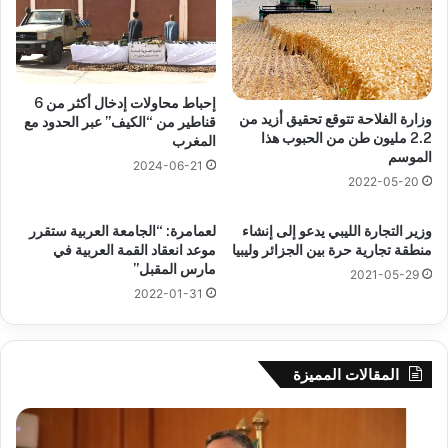
إحباط محاولات إدخال أكثر من 6
وزارة الفلاحة تتوقع تحقيق أزيد من
قناطير من “الكيف” عبر الحدود مع
2.2 مليون طن من الحبوب هذا
المغرب
الموسم
2024-06-21
2022-05-20
وزير التجارة الليبي يدعو إلى إنشاء
لعمامرة: “الجامعة العربية ستقرر
منطقة تجارية حرة بين الجزائر وليبيا
موعد انعقاد القمة العربية في
مارس المقبل”
2021-05-29
2022-01-31
المقالات المميزة
بوزقزة
رها
يرأس
على