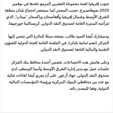
جنوب إفريقيا لقمة مجموعة العشرين المزمع عقدها في نوفمبر
2025 بجوهانسبرغ, حسب المصدر.كما سيحضر اجتماع بلدان منطقة
الشرق الأوسط وشمال إفريقيا وأفغانستان وباكستان “ميناب”, الذي
تترأسه المديرة العامة لصندوق النقد الدولي, كريستالينا جورجييفا.
وسيشارك أيضا السيد طالب, بصفته ممثلا للدائرة التي تنتمي إليها
الجزائر (تضم ثمانية بلدان), في الجلسة العامة للجنة الدولية للشؤون
النقدية والمالية التابعة لصندوق النقد الدولي.
وعلى هامش هذه الاجتماعات, تتضمن أجندة محافظ بنك الجزائر
جلسات عمل مع مدير إدارة الشرق الأوسط وآسيا الوسطى لدى
صندوق النقد الدولي, جهاد أزعور, على أن يجري أيضا لقاءات ثنائية
مع عدد من محافظي البنوك المركزية ورؤساء المؤسسات المالية
الدولية, وفقا للمصدر ذاته.