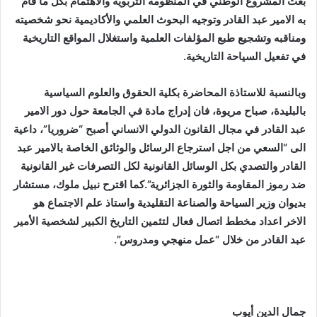
بعث المشروع الوطني في المنظومة التربوية والاهتمام بكل ما قام
به الامير عبد القادر وتوجيه البحوث العلمي والأكاديمية نحو شخصيته
ومناقبه وتشجيع طبع المؤلفات العلمية واستغلال المواقع التاريخية
في تفعيل السياحة التاريخية.
وبالنسبة للاستاذة المحاضرة بكلية الحقوق والعلوم السياسية
بالبليدة، صباح مريوة، فان إدراج مادة في الجامعة حول دور الامير
عبد القادر في مجال القانون الدولي الانساني أصبح “ضروريا”، داعية
الى “السعي من اجل استرجاع الرسائل والوثائق الخاصة بالامير عبد
القادر والتصدي بكل الوسائل القانونية لكل التصرفات غير القانونية
ضد رموز المقاومة والثورة الجزائرية”.كما اقترح نبيل ملوك، مستشار
بديوان وزير السياحة والصناعة التقليدية واستاذ علم الاجتماع هو
الاخر اعداد مخطط اتصال فعال لتثمين التاريخ الكبير لشخصية الأمير
عبد القادر من خلال “عمل منهجي ومدروس”.
جمال الدين أيوب