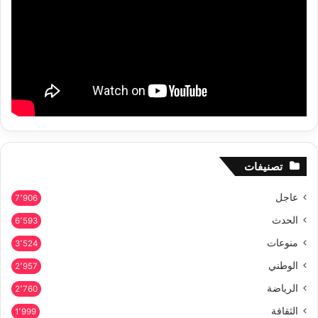
تصنيفات
عاجل
7٬906
الحدث
6٬593
منوعات
3٬524
الوطني
2٬957
الرياضة
2٬760
الثقافة
1٬999