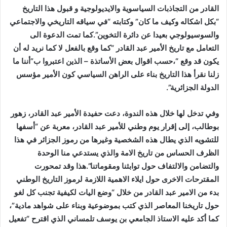
القادر من التجاذبات السياسوية والايديولوجية و قبول هذا التاريخ
“بكل اشكاله وكيف ما كان” وكتابته “في سياقه التاريخي والاجتماعي
والسوسيولوجي بعيدا عن دائرة التخوين”.كما تمت الدعوة الى
التعامل مع تاريخ الأمير عبد القادر “كما وقع بالفعل لا كما نريد له أن
يكون قد وقع “،حسب اقوال بعض الأساتذة – الذين اعتبروا ب”أننا ما
زلنا نقرأ هذا التاريخ بناء على الراهن السياسي كون الأمير مؤسس
الدولة الجزائرية”.
وفي تدخل لها خلال هذه الندوة، دعت حفيدة الأمير عبد القادر، زهور
بوطالب، إلى إقرار يوم وطني للأمير عبد القادر، معربة عن “أسفها
للتشويه الذي يطال هذه الشخصية وغيرها من رموز الجزائر في هذا
الظرف الحساس من تاريخ الامة والذي يستدعي منا الوحدة
والتضامن والالتفاف حول توابثنا ومقوماتنا”.هذا وقد تمحورت
المقترحات الاخرى حول ايلاء الاهمية اللازمة لرموز التاريخ الوطني
بدء من الامير عبد القادر من خلال “وضع اليات لكيفية تجنب كل لغو
حول تاريخنا المعاصر الذي كتب بموضوعية وبناء على شواهد مادية”،
كما أكد عليه الاستاذ الجامعي بن يوسف تلمساني الذي اقترح “تفعيل