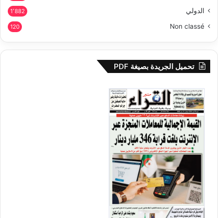
الدولي
1٬882
Non classé
120
تحميل الجريدة بصيغة PDF