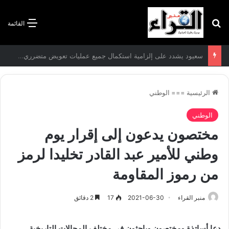
بحث عن
القائمة
سعيود يشدد على إلزامية استكمال جميع عمليات تعويض متضرري حرائق الغابات قبل نهاية شهر أوت
الرئيسية
===
الوطني
الوطني
مختصون يدعون إلى إقرار يوم
وطني للأمير عبد القادر تخليدا لرمز
من رموز المقاومة
منبر القراء
2021-06-30
17
2 دقائق
دعا أساتذة ومختصون وباحثون في مختلف المجالات التاريخية