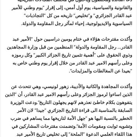
والقانونية والسياسية، يوم
أول أمس
، إلى إقرار “يوم وطني للأمير
عبد القادر الجزائري” و”تخليص” تاريخه من كل “التجاذبات”
السياسوية والايديولوجية، إحياء لمآثر رجل المقاومة والدولة.
وأكدت مقترحات هؤلاء في ختام يومين دراسيين حول “الأمير عبد
القادر… رجل المقاومة والدولة” المنظمين من قبل وزارة المجاهدين
وذوي الحقوق على “أهمية تثمين تاريخ الجزائر الكبير” وكل رموزه
وعلى رأسهم الامير عبد القادر من خلال إقرار يوم وطني خاص به
“بعيدا عن المغالطات والمزايدات”.
وأكدت المجاهدة والكاتبة والأديبة، زهور لونيسي، وهي تتحدث عن
الذين اساءوا لرموز الجزائر وعلى رأسهم الامير عبد القادر، أن “الذين
يتفوهون بكلام خاطئ نعذرهم لانهم يجهلون التاريخ”.ودعت الوزيرة
السابقة بالمناسبة الى قراءة التاريخ الجزائري “جيدا” لان الأمر
الخطير بالنسبة اليها هو “جهل الأمة لتاريخها مما يساهم في ضرب
وتشويه ثوابت ومقومات الأمة”.وتضمنت مقترحات المشاركين في
هذا اللقاء العلمي الدعوة “الملحة” إلى تخليص تاريخ الأمير عبد