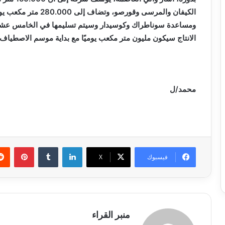
ومساعدة سوناطراك وكوسيدار وسيتم تسليمها في الخامس عشر س
الانتاج سيكون مليون متر مكعب يوميًا مع بداية موسم الاصطياف 2022.
محمد/ل
لينكدإن
بينتي
فيسبوك
X
منبر القراء