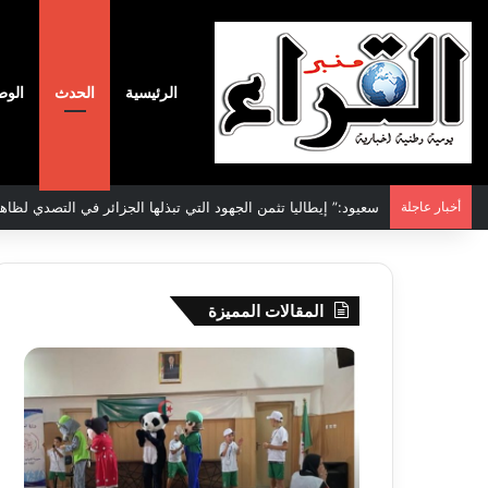
الرئيسية
الحدث
الوط
أخبار عاجلة
سعيود:” إيطاليا تثمن الجهود التي تبذلها الجزائر في التصدي لظاه
المقالات المميزة
جيجل:
سحب
انطلاق
قرعة
فعاليات
الدور
المخيم
التم
الصيفي
لأبط
لفائدة
إفريق