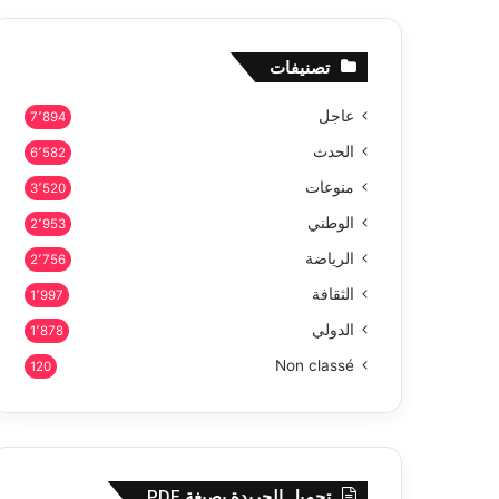
تصنيفات
عاجل
7٬894
الحدث
6٬582
منوعات
3٬520
الوطني
2٬953
الرياضة
2٬756
الثقافة
1٬997
الدولي
1٬878
Non classé
120
تحميل الجريدة بصيغة PDF