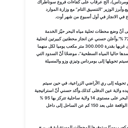
بومرداس)، ألح عرقاب على كفاءات فروع سوناطراك
.وأبرز الوزير “التنسيق التام” مع وزارة الموارد
ع في الانجاز في أول أسبوع من شهر أوت.
ى أنّ وضع محطات تحلية مياه البحر حيّز الخدمة
سيسمح “بالتراجع عن استغلال المياه السطحية للعاصمة بنسبة 72 %”.وأعلن حسني عن انجاز محطتين كبيرتين لتحلية
مياه البحر على المدى المتوسط احداهما بشرق العاصمة والاخرى غربها بقدرة 300.000 متر مكعب يوميا لكل منهما
من الاحتياجات والتي تسدها حاليا المياه السطحية”، موضحًا أنّ السدود التي
سيتم تحويلها إلى بومرداس وتيزي وزو والمسيلة
م تحويله إلى ري الأراضي الزراعية، في حين سيتم
ويده ولاية عين الدفلى كذلك.وأكد حسني أنّ استراتيجية
القطاع ترتقب، على المدى المتوسط، انجاز محطات تحلية مياه البحر على مستوى 14 ولاية ساحلية تتركز بها 95 %
من السكان، موضحًا أنّ “هذه المحطات ستسمح بتزويد المناطق الواقعة على بعد 150 كم عن الساحل إلى داخل
ر والي العاصمة، يوسف شرفة إلى أنّ 150.000 متر مكعب يوميًا ستوفرها المحطات المستقبلية في برج