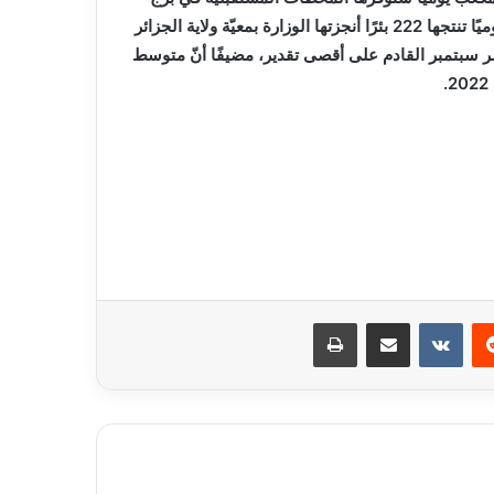
الكيفان والمرسى وقورصو، وتضاف إلى 280.000 متر مكعب يوميًا تنتجها 222 بئرًا أنجزتها الوزارة بمعيّة ولاية الجزائر
بتمبر القادم على أقصى تقدير، مضيفًا أنّ متوسط
ريست
مشاركة عبر البريد
طباعة