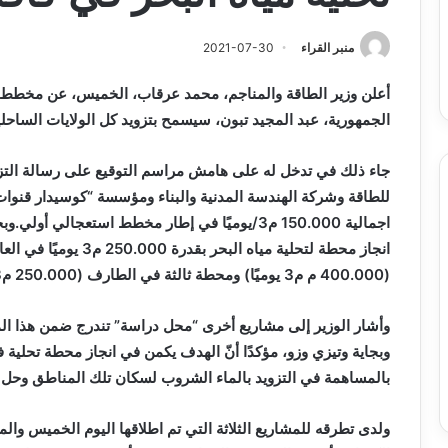
س
الدين
ب قرعة الدور التمهيدي لأبطال
2026-08-03
فدرالية
لكحل
ريقيا وكأس الكونفدرالية يوم الخميس
نادي وفاق سطيف يض
منبر القراء
2021-07-30
لقاهرة
الدين لكحل
ميس
اهرة
أعلن وزير الطاقة والمناجم، محمد عرقاب، الخميس، عن مخطط ا
الجمهورية، عبد المجيد تبون، سيسمح بتزويد كل الولايات الساحلي
جاء ذلك في تدخل له على هامش مراسم التوقيع على رسالة التز
للطاقة وشركة الهندسة المدنية والبناء ومؤسسة “كوسيدار قنوات
اجمالية 150.000 م3/يوميًا في إطار مخطط استعجا
انجاز محطة لتحلية مياه
(400.000 م م3 يوميًا) ومحطة ثالثة في الطارف (250.000 م3 يوميًا).
وأشار الوزير إلى مشاريع أخرى “محل دراسة” تندرج ضمن هذا 
وبجاية وتيزي وزو، مؤكدًا أنّ الهدف يكمن في انجاز محطة تحلي
بالمساهمة في التزويد بالماء الشروب لسكان تلك المناطق وحل 
ولدى تطرقه للمشاريع الثلاثة التي تم اطلاقها اليوم الخميس والم