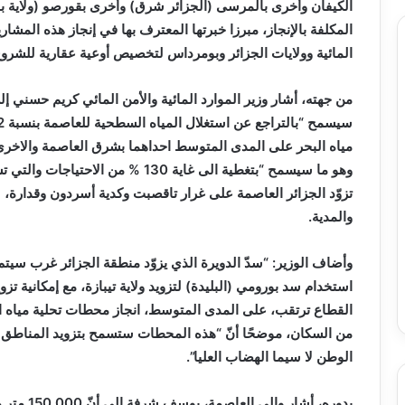
الكيفان وأخرى بالمرسى (الجزائر شرق) وأخرى بقورصو (ولاية 
المكلفة بالإنجاز، مبرزا خبرتها المعترف بها في إنجاز هذه المشاريع
المائية وولايات الجزائر وبومرداس لتخصيص أوعية عقارية للشرو
من جهته، أشار وزير الموارد المائية والأمن المائي كريم حسني إل
وهو ما سيسمح “بتغطية الى غاية 130 % 
تزوّد الجزائر العاصمة على غرار تاقصبت وكدية أسردون وقدارة، 
والمدية.
وأضاف الوزير: “سدّ الدويرة الذي يزوّد منطقة الجزائر غرب سيت
استخدام سد بورومي (البليدة) لتزويد ولاية تيبازة، مع إمكانية تز
الوطن لا سيما الهضاب العليا”.
بدوره، أشا