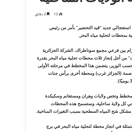
و
2026-08-03
صيانة
م المدافع شمس
بلدية أرزيو بوهران تخصص فرق لترميم
13
2 دقائق
المدارس
و صيانة المدارس التربوية
التربوية
ستعجالي جديد “قيد التحضير” بأمر من رئيس
ة بمحطات لتحلية مياه البحر.
ام بين فرعي مجمع سوناطراك، الشركة الجزائرية
” من أجل إنجاز ثلاث محطات تحلية مياه البحر بقدرة
لي أولي.وبحسب الوزير، يتضمن هذا المخطط في مرحلته الأولى
 البحر بقدرة 250.000 م3 يوميًا في العاصمة (الجزائر غرب) ومحطة أخرى برأس جنات
المخطط وتخص ولايات وهران ومستغانم وسكيكدة
ة في كل ولاية ساحلية، وستسمح هذه المحطات
مشكل شح المياه السطحية بسبب التغيرات المناخية.
تمثلة في انجاز محطة لتحلية مياه البحر في برج