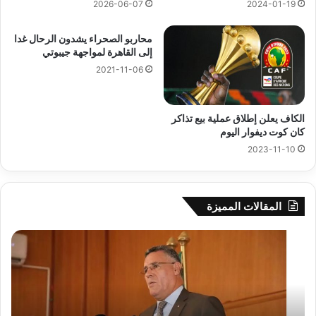
2026-06-07
2024-01-19
محاربو الصحراء يشدون الرحال غدا
إلى القاهرة لمواجهة جيبوتي
2021-11-06
الكاف يعلن إطلاق عملية بيع تذاكر
كان كوت ديفوار اليوم
2023-11-10
المقالات المميزة
بوزقزة
رها
يرأس
على
جلسة
الاد
عمل
المب
لدراسة
للم
وضعية
الم