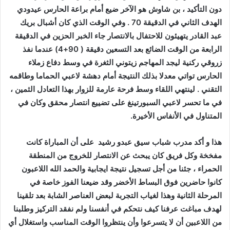
دون التأكيد ، بن شاوش هو الآخر ضيع أمام براعة الحارس عيدودي
الهدف الثاني في الدقيقة 70 . وفي الوقت الذي كان أشبال بريك
عبد القادر يتهيئون للاحتفال بالانتصار جاء الخبر الحزين في الدقيقة
الرابعة من الوقت الضائع بعد التسعين دقيقة ( 90+4) عندما نفذ
زروقي ركنية ليجد المهاجم زيتوني الثغرة في وسط دفاع زملاء
الحارس تواتي معدلا بذلك النتيجة أمام دهشة لاعبي الحماما وطاقمه
التقني . لينتهي اللقاء وسط فرحة عارمة للزوار بهذا التعادل الثمين ،
في ما تحسر لاعبي السبورتينغ على تضييع انتصار محقق وكان في
المتناول في الأنفاس الأخيرة
.
هذا و أكد مدرب شباب سيق عبدو رشيد
على أن المباراة كانت
مفخخة وكل فريق كان يبحث عن الانتصار للخروج من المنطقة
الحمراء ، جئنا من أجل تسجيل نتيجة ايجابية والحمد الله اللاعبون
كانوا حاضرين فوق البساط الأخضر وقد ضيعنا الفوز خاصة في
المرحلة الثانية وهذا لغياب التجربة لبعض العناصر الشابة بعد تلقينا
لهدف مباغت عرفنا كيف نتحكم في أنفسنا ولم نفقد التركيز وطلبنا
من اللاعبين أن لا يتسرعوا وأن ينتظروا الوقت المناسب واستغلال أي