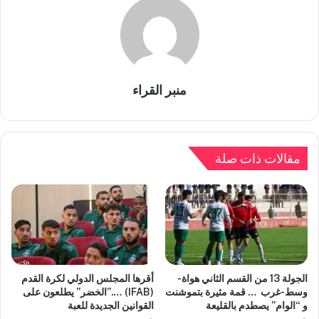
منبر القراء
مقالات ذات صلة
الجولة 13 من القسم الثاني هواة-
أقرها المجلس الدولي لكرة القدم
وسط-غرب … قمة مثيرة بتموشنت
(IFAB) ….”الخضر” يطلعون على
و “الوام” يصطدم بالقليعة
القوانين الجديدة للعبة