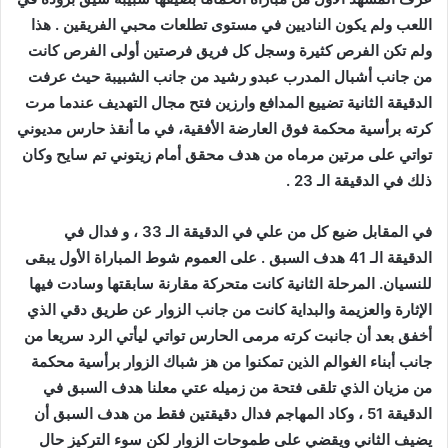
اللعب ولم يكون الناديين في مستوى تطلعات محبي الفريقين . هذا
ولم تكن الفرص كثيرة وسجل كل فريق فرصتين أولى الفرص كانت
من جانب أشبال المدرب عبدو رشيد من جانب الشبيبة حيث عرفت
الدقيقة الثانية تضييع المدافع وارزين فتح مجال التهديف عندما مرت
كرته برأسية محكمة فوق العارضة الأفقية، في ما أنقذ حارس مديوني
تواتي على مرتين مرماه من هدف محقق أمام زيتوني تم سايح وكان
ذلك في الدقيقة الـ 23 .
في المقابل ضيع كل من ع
ل
ي في الدقيقة الـ 33 ، و فدال في
الدقيقة الـ 41 هدف السبق . على العموم شوط المباراة الأول يبقى
للنسيان. المرحلة الثانية كانت متحركة مقارنة سابقتها وسادت فيها
الإثارة والعزيمة والبداية كانت من جانب الزوار عن طريق دقي الذي
أخفق بعد أن جانبت كرته مرمى الحارس تواتي ليأتي الرد سريعا من
جانب أبناء الغوالم الذين تمكنوا من هز شباك الزوار برأسية محكمة
من مزيان الذي تلقى فتحة من زميله عتي معلنا هدف السبق في
الدقيقة 51 ، وكاد المهاجم فدال دقيقتين فقط من هدف السبق أن
يضيف الثاني ويقضي على طموحات الزوار لكن سوء التركيز حال