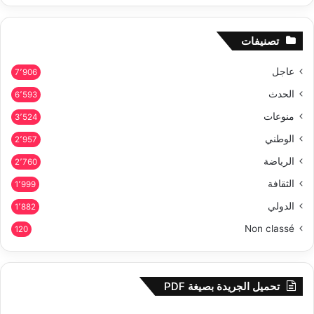
تصنيفات
عاجل
7٬906
الحدث
6٬593
منوعات
3٬524
الوطني
2٬957
الرياضة
2٬760
الثقافة
1٬999
الدولي
1٬882
Non classé
120
تحميل الجريدة بصيغة PDF