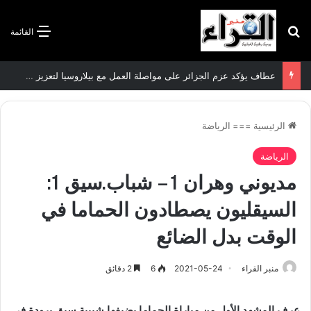
بحث عن
القائمة
عطاف يؤكد عزم الجزائر على مواصلة العمل مع بيلاروسيا لتعزيز العلاقات الثنائية
الرئيسية
===
الرياضة
الرياضة
مديوني وهران 1 – شباب.سيق 1:
السيقليون يصطادون الحماما في
الوقت بدل الضائع
منبر القراء
2021-05-24
6
2 دقائق
عرف المشهد الأول من مباراة الحماما بضيفها شبيبة سيق برودة في