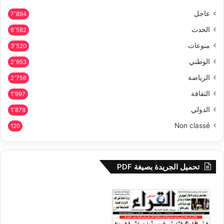
عاجل
7٬894
الحدث
6٬582
منوعات
3٬520
الوطني
2٬953
الرياضة
2٬756
الثقافة
1٬997
الدولي
1٬878
Non classé
120
تحميل الجريدة بصيغة PDF