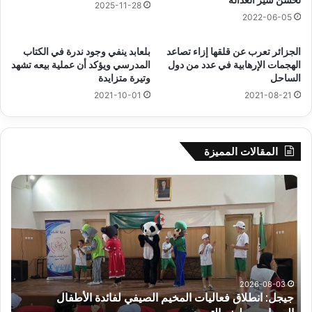
2025-11-28
2022-06-05
الجزائر تعرب عن قلقها إزاء تصاعد
بلعابد ينفي وجود ندرة في الكتاب
الهجمات الإرهابية في عدد من دول
المدرسي ويؤكد أن عملية بيعه تشهد
الساحل
وتيرة متزايدة
2021-10-01
2021-08-21
المقالات المميزة
جيجل:
سح
انطلاق
قرع
فعاليات
الد
المخيم
الت
الصيفي
لأب
لفائدة
إفري
الأطفال
وك
المصابين
الك
2026-08-03
جيجل: انطلاق فعاليات المخيم الصيفي لفائدة الأطفال
س
بطيف
يوم