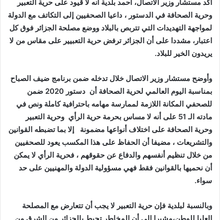
أكد مستشار وزير الاتصال، أحمد بلدية أنه لا قيود على حرية التعبير
وحرية الصحافة في الدستور ، داعيا الصحفيين إلى التكاتف مع الدولة
لمواجهة التهديدات التي تتربص بالبلاد ووضع مصلحة الجزائر فوق كل
اعتبار، مشددا على أن الجزائر ترفض حرية التعبيير على مقاس من لا
يريدون الخير للبلاد.
وأوضح مستشار وزير الاتصال خلال تدخله ضمن برنامج ضيف الصباح
بمناسبة اليوم العالمي لحرية الصحافة أن دستور 2020 ضمن
للصحفي المكانة اللازمة لممارسة مهامه باحترافية كاملة ونص في
مادته الـ 51 على أنه لا مساس بحرمة حرية الرأي وحرية التعبير
وحرية الصحافة على اختلاف أنواعها مضمونة إلا بما تضبطه القوانين
والتشريعات ، مضيفا أن الحفاظ على هذا المكسب يعود للصحفيين
من خلال تنظيم أنفسهم والدفاع عن حقوقهم ، فحرية الرأي لا يمكن
أن نحميها بالقوانين فقط فهي مسؤولية الدولة والمهنيين على حد
سواء.
وبالنسبة لبلدية فإن حرية التعبير لا يجب أن تتعارض مع المصلحة
العليا للوطن،مشيرا إلى أن المخاطر تحيط بالجزائر من الشرق من