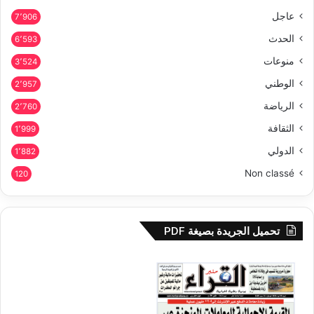
عاجل
7٬906
الحدث
6٬593
منوعات
3٬524
الوطني
2٬957
الرياضة
2٬760
الثقافة
1٬999
الدولي
1٬882
Non classé
120
تحميل الجريدة بصيغة PDF