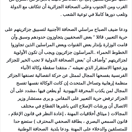
الغرب ومن الجنوب وعلى الصحافة الجزائرية أن تتكاتف مع الدولة
وتلعب دورها كاملا في توعية الشعب .
ودعا ضيف الصباح مراسلي الصحافة الأجنبية لتسبيق جزائريتهم على
حرية التعبير، قائلا ” بعض الصحفيين يتجاوزون حدودهم وسبق وأن
قامت الوزارة بإنذار بعض القنوات وبعض المراسلين الذين تجاوزوا
الخطوط الحمراء ..المراسلون جزائريون ويجب أن تكون الأولوية
لجزائريتهم “وأضاف أن “بعض الصحافة الدولية لا تحب الخير للجزائر
ويزعجها الاستقرار الذي نعيشه “، منتقدا سقطة وكالة الأنباء
الفرنسية بفسحها المجال لممثل عن حركة انفصالية تصنفها الجزائر
منظمة إرهابية وتساءل المتحدث إن كانت الوكالة نفسها تفسح
المجال لمن يكذب المحرقة اليهودية أو يطعن فيها ،مشدد على أن
الجزائر ترفض حرية التعبير على المقاس .و يرى مستشار وزير
الاتصال أن ورشات الإصلاح التي باشرها القطاع في مختلف
المجالات ( ميثاق أخلاقيات المهنة ، إعادة النظر في قانون الإعلام ،
قانون السمعي البصري ، بطاقة الصحفي المحترف ) ستضع حدا
للمتسلقين والدخلاء على المهنة .ودعا بلدية الصحافة الوطنية