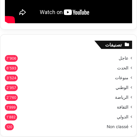
تصنيفات
عاجل
7٬906
الحدث
6٬593
منوعات
3٬524
الوطني
2٬957
الرياضة
2٬760
الثقافة
1٬999
الدولي
1٬882
Non classé
120