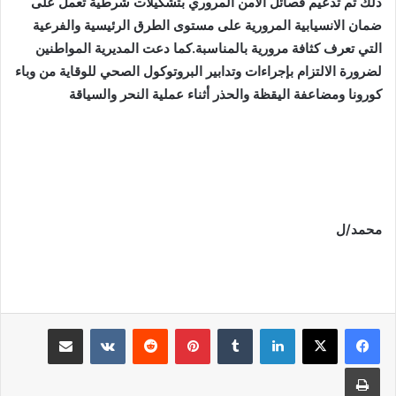
ذلك تم تدعيم فصائل الأمن المروري بتشكيلات شرطية تعمل على
ضمان الانسيابية المرورية على مستوى الطرق الرئيسية والفرعية
التي تعرف كثافة مرورية بالمناسبة.كما دعت المديرية المواطنين
لضرورة الالتزام بإجراءات وتدابير البروتوكول الصحي للوقاية من وباء
كورونا ومضاعفة اليقظة والحذر أثناء عملية النحر والسياقة
محمد/ل
لينكدإن
بينتيريست
مشاركة عبر البريد
طباعة