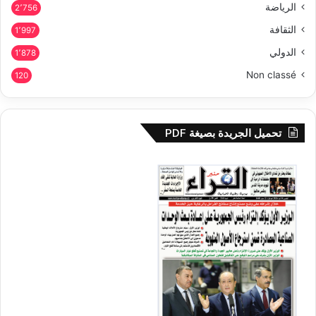
الرياضة
2٬756
الثقافة
1٬997
الدولي
1٬878
Non classé
120
تحميل الجريدة بصيغة PDF