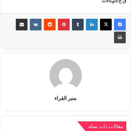
ق.ح/الوكالات
لينكدإن
بينتيريست
مشاركة عبر البريد
طباعة
منبر القراء
مقالات ذات صلة