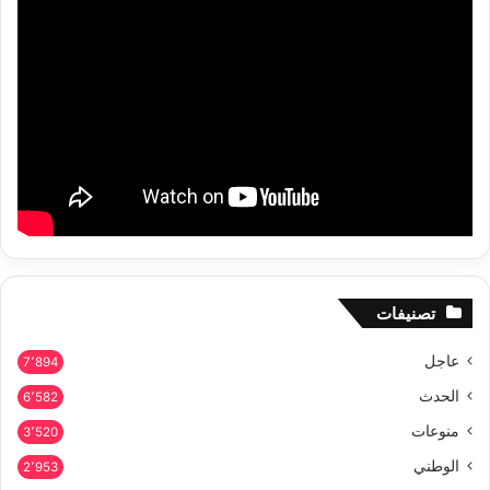
تصنيفات
عاجل
7٬894
الحدث
6٬582
منوعات
3٬520
الوطني
2٬953