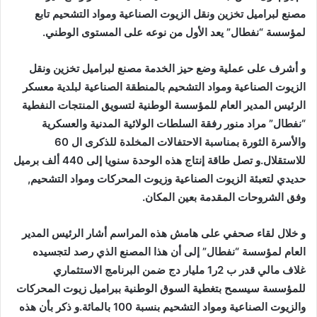
مصنع لبراميل تخزين ونقل الزيوت الصناعية ومواد التشحيم تابع
لمؤسسة “نفطال” يعد الأول من نوعه على المستوى الوطني.
و أشرف على عملية وضع حيز الخدمة مصنع لبراميل تخزين ونقل
الزيوت الصناعية ومواد التشحيم بالمنطقة الصناعية لبلدية معسكر
الرئيس المدير العام للمؤسسة
الوطنية لتسويق المنتجات النفطية
“نفطال” مراد منور رفقة السلطات الولائية المدنية والعسكرية
والأسرة الثورة بمناسبة الاحتفالات المخلدة للذكرى ال 60
للاستقلال.و تصل طاقة إنتاج هذه الوحدة سنويا إلى 440 ألف برميل
حديدي لتعبئة الزيوت الصناعية وزيوت المحركات ومواد التشحيم,
وفق الشروحات المقدمة بعين المكان.
و خلال لقاء صحفي على هامش هذه المراسم أشار الرئيس المدير
العام لمؤسسة “نفطال” إلى أن هذا المصنع الذي رصد لتجسيده
غلاف مالي قدر ب 2ر1 مليار دج ضمن البرنامج الاستثماري
للمؤسسة سيسمح بتغطية السوق الوطنية ببراميل زيوت المحركات
والزيوت الصناعية ومواد التشحيم بنسبة 100 بالمائة.و ذكر بأن هذه