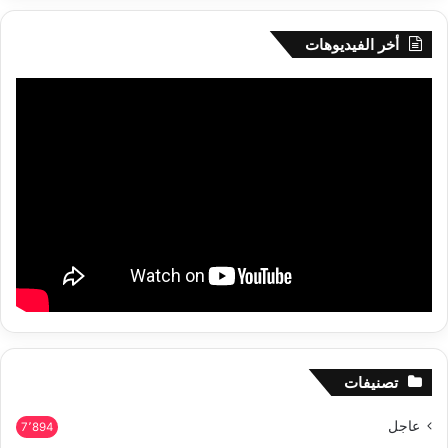
أخر الفيديوهات
تصنيفات
عاجل
7٬894