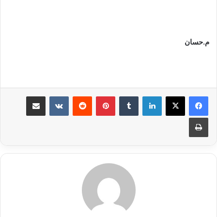
م.حسان
لينكدإن
بينتيريست
مشاركة عبر البريد
طباعة