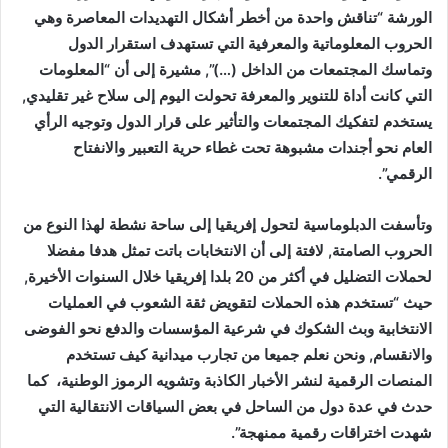
الورشة “تناقش واحدة من أخطر أشكال التهديدات المعاصرة وهي
الحروب المعلوماتية والمعرفية التي تستهدف استقرار الدول
وتماسك المجتمعات من الداخل (…)”, مشيرة إلى أن “المعلومات
التي كانت أداة للتنوير والمعرفة تحولت اليوم إلى سلاح غير تقليدي,
يستخدم لتفكيك المجتمعات والتأثير على قرار الدول وتوجيه الرأي
العام نحو أجندات مشبوهة تحت غطاء حرية التعبير والانفتاح
الرقمي”.
وتأسفت الدبلوماسية لتحول إفريقيا إلى ساحة نشطة لهذا النوع من
الحروب الصامتة, لافتة إلى أن الانتخابات باتت تمثل هدفا مفضلا
لحملات التضليل في أكثر من 20 بلدا إفريقيا خلال السنوات الأخيرة,
حيث “تستخدم هذه الحملات لتقويض ثقة الشعوب في العمليات
الانتخابية وبث الشكوك في شرعية المؤسسات والدفع نحو الفوضى
والانقسام, ونحن نعلم جميعا من تجارب ميدانية كيف تستخدم
المنصات الرقمية لنشر الأخبار الكاذبة وتشويه الرموز الوطنية، كما
حدث في عدة دول من الساحل في بعض السياقات الانتقالية التي
شهدت اختراقات رقمية ممنهجة”.