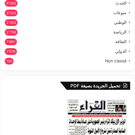
الحدث
6٬582
منوعات
3٬520
الوطني
2٬953
الرياضة
2٬756
الثقافة
1٬997
الدولي
1٬878
Non classé
120
تحميل الجريدة بصيغة PDF