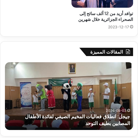
توافد أزيد من 12 ألف سائح إلى
الصحراء الجزائرية خلال شهرين
2023-12-17
المقالات المميزة
جيجل:
سح
انطلاق
قرع
فعاليات
الد
المخيم
الت
الصيفي
لأب
لفائدة
إفري
الأطفال
وك
المصابين
الك
2026-08-03
جيجل: انطلاق فعاليات المخيم الصيفي لفائدة الأطفال
س
بطيف
يوم
المصابين بطيف التوحد
ي
التوحد
الخ
بال