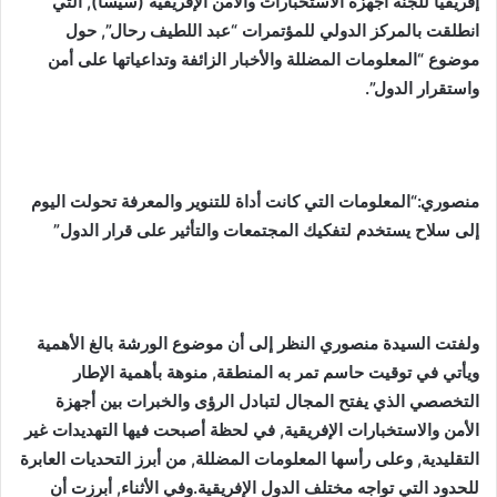
إفريقيا للجنة أجهزة الاستخبارات والأمن الإفريقية (سيسا), التي
انطلقت بالمركز الدولي للمؤتمرات “عبد اللطيف رحال”, حول
موضوع “المعلومات المضللة والأخبار الزائفة وتداعياتها على أمن
واستقرار الدول”.
منصوري:
“
المعلومات التي كانت أداة للتنوير والمعرفة تحولت اليوم
إلى سلاح يستخدم لتفكيك المجتمعات والتأثير على قرار الدول”
ولفتت السيدة منصوري النظر إلى أن موضوع الورشة بالغ الأهمية
ويأتي في توقيت حاسم تمر به المنطقة, منوهة بأهمية الإطار
التخصصي الذي يفتح المجال لتبادل الرؤى والخبرات بين أجهزة
الأمن والاستخبارات الإفريقية, في لحظة أصبحت فيها التهديدات غير
التقليدية, وعلى رأسها المعلومات المضللة, من أبرز التحديات العابرة
للحدود التي تواجه مختلف الدول الإفريقية.وفي الأثناء, أبرزت أن