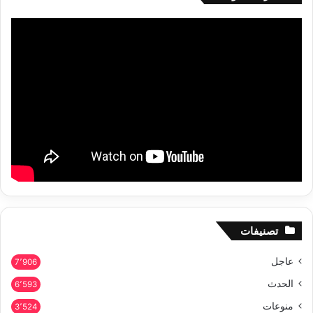
تصنيفات
عاجل
7٬906
الحدث
6٬593
منوعات
3٬524