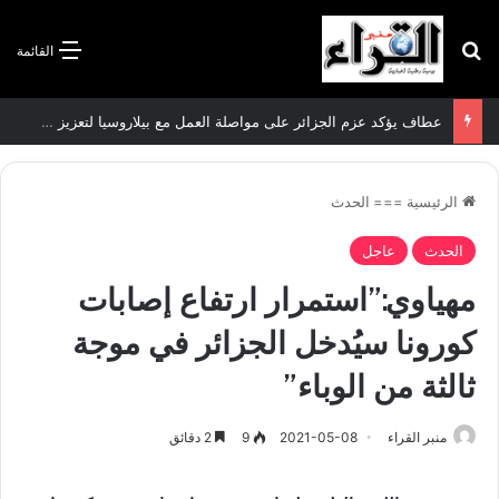
بحث عن
القائمة
سعيود يشدد على إلزامية استكمال جميع عمليات تعويض متضرري حرائق الغابات قبل نهاية شهر أوت
الرئيسية
===
الحدث
الحدث
عاجل
مهياوي:”استمرار ارتفاع إصابات
كورونا سيُدخل الجزائر في موجة
ثالثة من الوباء”
منبر القراء
2021-05-08
9
2 دقائق