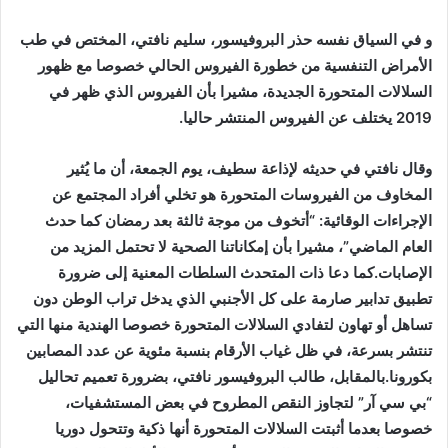
و في السياق نفسه
حذر البروفيسور، سليم نافتي، المختص في طب
الأمراض التنفسية من خطورة الفيروس الحالي خصوصا مع ظهور
السلالات المتحورة الجديدة، مشيرا بأن الفيروس الذي ظهر في
2019 يختلف عن الفيروس المنتشر حاليا.
وقال نافتي في حديثه لإذاعة سطيف، يوم الجمعة، أن ما يُثير
المخاوف من الفيروسات المتحورة هو تخلي أفراد المجتمع عن
الإجراءات الوقائية: “أتخوف من موجة ثالثة بعد رمضان كما حدث
العام الماضي”، مشيرا بأن إمكاناتنا الصحية لا تحتمل المزيد من
الإصابات.كما دعا ذات المتحدث السلطات المعنية إلى ضرورة
تطبيق تدابير صارمة على كل الأجنبي الذي يدخل تراب الوطن دون
تساهل أو تهاون لتفادي السلالات المتحورة خصوصا الهندية منها التي
تنتشر بسرعة، في ظل غياب الأرقام بنسبة مئوية عن عدد المصابين
بكورونا.بالمقابل، طالب البروفيسور نافتي، بضرورة تعميم تحاليل
“بي سي آر” لتجاوز النقص المطروح في بعض المستشفيات،
خصوصا بعدما أثبتت السلالات المتحورة أنها ذكية وتتحول دوريا