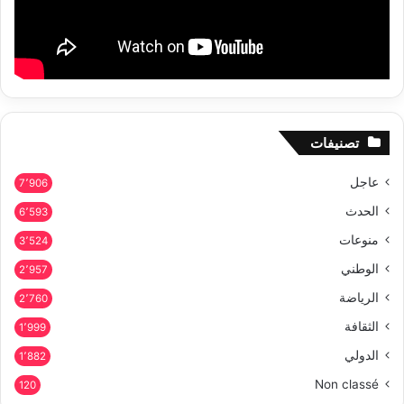
تصنيفات
عاجل
7٬906
الحدث
6٬593
منوعات
3٬524
الوطني
2٬957
الرياضة
2٬760
الثقافة
1٬999
الدولي
1٬882
Non classé
120