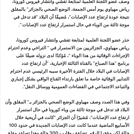
وصف عضو اللجنة العلمية لمتابعة تفشي وانتشار فيروس كورونا،
رياض مهياوي يوم
أمس
الجمعة، الوضع الصحي بالجزائر” بالمقلق
نتيجة عودة ارتفاع عدد الإصابات”، مُضيفًا أن البلاد “قد تدخل في
موجة ثالثة من الوباء في حال استمرار ارتفاع عدد الإصابات “.
حذر عضو اللجنة العلمية لمتابعة تفشي وانتشار فيروس كورونا،
رياض مهياوي، الجزائريين من الاستمرار في ” التراخي وعدم احترام
الإجراءات الوقائية من هذا الوباء “، مُؤكدًا لدى نزوله ضيفًا على
برنامج “هذا الصباح” بالقناة الثالثة الإخبارية، “أن ارتفاع عدد
الإصابات في البلاد خلال الفترة الأخيرة سببه الرئيسي عدم احترام
التدابير الوقائية خاصة ما تعلق بارتداء القناع الواقي بشكل إجباري
والتباعد الاجتماعي في الفضاءات العمومية ووسائل النقل”.
وفي هذا الصدد وصف مهياوي الوضع الصحي بالجزائر بـ” المقلق وأن
البلاد قد تدخل في موجة ثالثة من وباء كورونا في حال استمرار
ارتفاع عدد الإصابات”، مُشيرًا أن الجزائر “كانت في أريحية خلال
الأسابيع الماضية عندما كانت عدد الإصابات الجديدة في حدود 100
حالة لكن مؤخرا الرقم تضاعف وقارب 300 حالة وهذا تصاعد مقلق