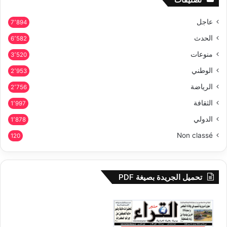
عاجل
7٬894
الحدث
6٬582
منوعات
3٬520
الوطني
2٬953
الرياضة
2٬756
الثقافة
1٬997
الدولي
1٬878
Non classé
120
تحميل الجريدة بصيغة PDF