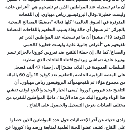
أن ما تم تسجيله عند المواطنين الذين تم تلقيحهم هي “أعراض عادية
وليست خطيرة”.وقال البروفيسور رياض مهياوي، إن اللقحات
المتوفرة في السوق العالمية” كلها فعالة “،مضيفًا المصالح الصحية
بالجزائر “لم تسجل أي حالة وفاة بسبب التطعيم باللقاحات المضادة
لكوفيد 19″، مشيرًا أن ما تم نسجيله عند المواطنين الذين تم
تلقيحهم هي “أعراض جانبية عادية وليست خطيرة كالحمى
والصداع”.كما قال إن حملة التلقيح ضد فيروس كورونا بالجزائر تسير
بوتيرة عادية تتماشى وبرنامج اقتناء اللقاحات الذي سطرته
السلطات العمومية في البلاد، مشيرًا إلى إحصاء 47 ألف مُسجل
على المنصة الرقمية الخاصة بالتطعيم ضد كوفيد 19 وأن 60 بالمائة
من مجموع هؤلاء تم تلقيحهموأكد البروفيسور رياض مهياوي، أن
التلقيح ضد فيروس كورونا “يبقى الخيار الوحيد والأنجع لوقف تفشي
هذا الوباء وخروج البلاد من هذه الأزمة”، داعيًا المواطنين للتقرب من
مختلف العيادات بغرض التسجيل والحصول على اللقاح .
ولدى حديثه عن آخر الإحصائيات حول عدد المواطنين الذين حصلوا
على اللقاح، كشف عضو اللجنة العلمية لمتابعة ورصد وباء كورونا عن