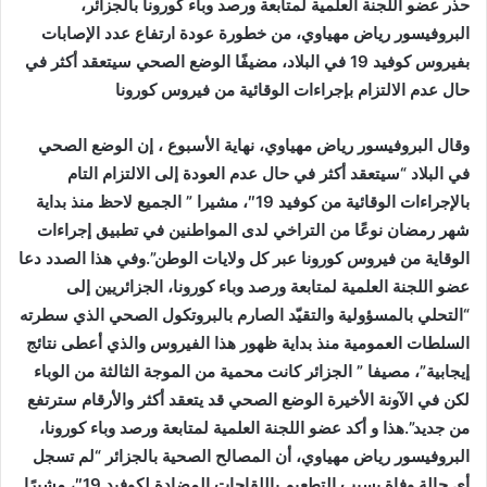
حذر عضو اللجنة العلمية لمتابعة ورصد وباء كورونا بالجزائر،
البروفيسور رياض مهياوي، من خطورة عودة ارتفاع عدد الإصابات
بفيروس كوفيد 19 في البلاد، مضيفًا الوضع الصحي سيتعقد أكثر في
حال عدم الالتزام بإجراءات الوقائية من فيروس كورونا
وقال البروفيسور رياض مهياوي، نهاية الأسبوع ، إن الوضع الصحي
في البلاد “سيتعقد أكثر في حال عدم العودة إلى الالتزام التام
بالإجراءات الوقائية من كوفيد 19″، مشيرا ” الجميع لاحظ منذ بداية
شهر رمضان نوعًا من التراخي لدى المواطنين في تطبيق إجراءات
الوقاية من فيروس كورونا عبر كل ولايات الوطن”.وفي هذا الصدد دعا
عضو اللجنة العلمية لمتابعة ورصد وباء كورونا، الجزائريين إلى
“التحلي بالمسؤولية والتقيّد الصارم بالبروتكول الصحي الذي سطرته
السلطات العمومية منذ بداية ظهور هذا الفيروس والذي أعطى نتائج
إيجابية”، مصيفا ” الجزائر كانت محمية من الموجة الثالثة من الوباء
لكن في الآونة الأخيرة الوضع الصحي قد يتعقد أكثر والأرقام سترتفع
من جديد”.هذا و أكد عضو اللجنة العلمية لمتابعة ورصد وباء كورونا،
البروفيسور رياض مهياوي، أن المصالح الصحية بالجزائر “لم تسجل
أي حالة وفاة بسبب التطعيم باللقاحات المضادة لكوفيد 19″، مشيرًا