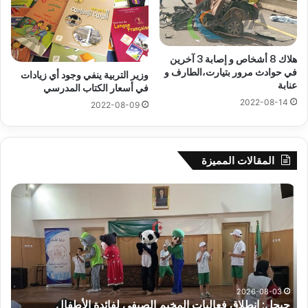
هلاك 8 أشخاص و إصابة 3 آخرين
في حوادث مرور بتيارت،الطارف و
وزير التربية ينفي وجود أي زيادات
عنابة
في أسعار الكتاب المدرسي
2022-08-14
2022-08-09
المقالات المميزة
جيجل:
سح
انطلاق
قرع
فعاليات
الد
المخيم
الت
الصيفي
لأب
لفائدة
إفري
الأطفال
وك
المصابين
الك
2026-08-03
جيجل: انطلاق فعاليات المخيم الصيفي لفائدة الأطفال
س
بطيف
يوم