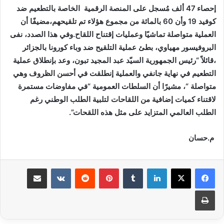
إحصاء 47 ألف مُسجل على المنصة الرقمية الخاصة بالتطعيم ضد
كوفيد 19 وأن 60 بالمائة من مجموع هؤلاء تم تلقيحهم،مضيفًا أن
العملية متواصلة تماشيًا وعمليات إقتناح اللقاح.وفي هذا الصدد، نفى
البروفيسور مهياوي، بطئ عملية التلقيح ضد وباء كورونا بالجزائر
،قائلاً “رئيس الجمهورية السيّد عبد المجيد تبون، وعد بإنطلاق عملية
التطعيم في نهاية جانفي والعملية إنطلقت في أحسن الظروف وهي
متواصلة “، مشيرًا أن السلطات العمومية “في مفاوضات مستمرة
لاقتناء كميات إضافية من اللقاحات لتلبية الطلب الوطني رغم
الطلب العالمي المتزايد على مثل هذه اللقحات”.
م.حسان
لينكدإن
بينتيريست
مشاركة عبر البريد
طباعة