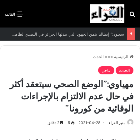
بحث عن
القائمة
الاتفاقية الأممية بشأن تغير المناخ :الجزائر تودع مساهمتها الوطنية المحددة لسنة 2026
الرئيسية
===
الحدث
الحدث
عاجل
مهياوي:”الوضع الصحي سيتعقد أكثر
في حال عدم الالتزام بالإجراءات
الوقائية من كورونا”
منبر القراء
2021-04-28
5
2 دقائق