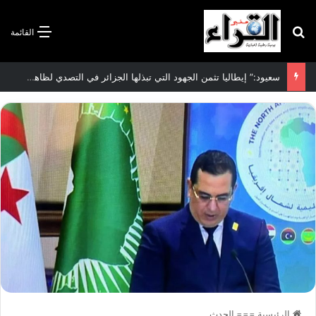
بحث عن
القائمة
سعيود:” إيطاليا تثمن الجهود التي تبذلها الجزائر في التصدي لظاهرة الهجرة غير الشرعية”
الرئيسية
===
الحدث