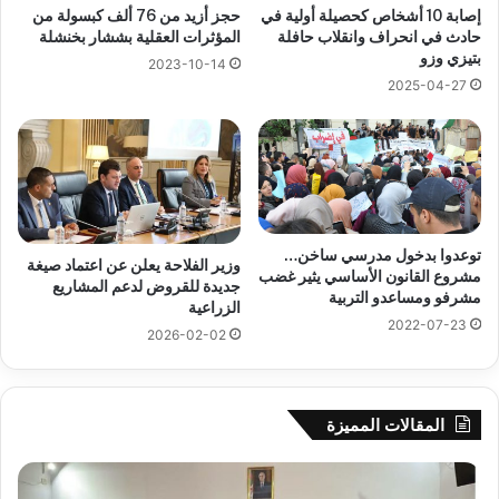
إصابة 10 أشخاص كحصيلة أولية في
حجز أزيد من 76 ألف كبسولة من
حادث في انحراف وانقلاب حافلة
المؤثرات العقلية بششار بخنشلة
بتيزي وزو
2023-10-14
2025-04-27
توعدوا بدخول مدرسي ساخن…
وزير الفلاحة يعلن عن اعتماد صيغة
مشروع القانون الأساسي يثير غضب
جديدة للقروض لدعم المشاريع
مشرفو ومساعدو التربية
الزراعية
2022-07-23
2026-02-02
المقالات المميزة
جيجل:
سح
انطلاق
قرع