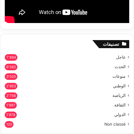
تصنيفات
عاجل
7٬894
الحدث
6٬582
منوعات
3٬520
الوطني
2٬953
الرياضة
2٬756
الثقافة
1٬997
الدولي
1٬878
Non classé
120