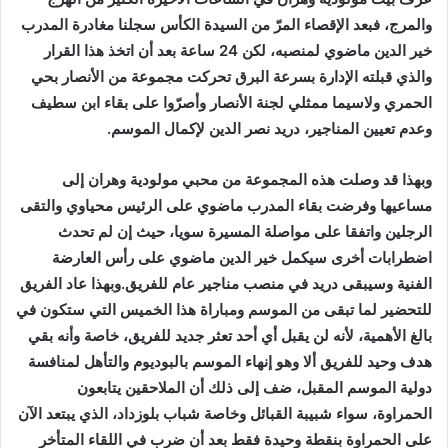
والمرج، فبعد الإقصاء المرّ من السيدة الكأس سجلنا مغادرة المدرب
خير الدين ماضوي لمنصبه، لكن 24 ساعة بعد أن اتخذ هذا القرار
والذي قبلته الإدارة بسرعة البرق تحركت مجموعة من الأنصار بحي
الحمري ولاسيما ممثلي لجنة الأنصار وأصرّوا على بقاء ابن سطيف
وعدم تعيين المناجير، دريد نصر الدين لإكمال الموسم.
وبهذا قد وصلت هذه المجموعة من محبي مولودية وهران إلى
مساعيها وفرضت بقاء المدرب ماضوي على الرئيس محياوي والتقى
الرجلين واتفقا على مواصلة المسيرة سويا، حيث إن لم تحدث
اضطرابات أخرى سيكمل خير الدين ماضوي على رأس العارضة
الفنية وسيبقى دريد في منصب مناجير عام للفريق.وبهذا عاد الفريق
للتحضير لما تبقى من الموسم ومباراة هذا الخميس التي ستكون في
بالغ الأهمية، لأنه لن يقبل أي أحد تعثر جديد للفريق، خاصة وأنه بقي
هدف وحيد للفريق ألا وهو إنهاء الموسم بالبوديوم والتأهل لمنافسة
دولية الموسم المقبل، ضف إلى ذلك أن الملاحقين يتابعون
الحمراوة، سواء شبيبة القبائل وخاصة شباب بلوزداد، الذي يبتعد الآن
على الحمراوة بنقطة وحيدة فقط بعد أن ضرب في اللقاء المتأخر