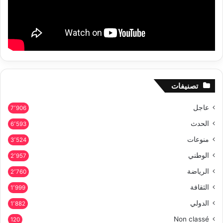
تصنيفات
عاجل
7٬906
الحدث
6٬593
منوعات
3٬524
الوطني
2٬957
الرياضة
2٬760
الثقافة
1٬999
الدولي
1٬882
Non classé
120