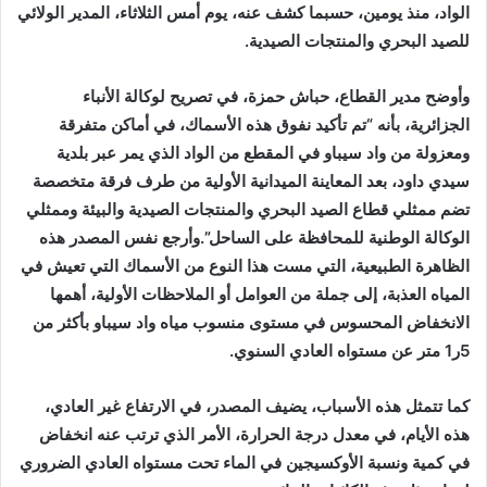
الواد، منذ يومين، حسبما كشف عنه، يوم أمس الثلاثاء، المدير الولائي
للصيد البحري والمنتجات الصيدية.
وأوضح مدير القطاع، حباش حمزة، في تصريح لوكالة الأنباء
الجزائرية، بأنه “تم تأكيد نفوق هذه الأسماك، في أماكن متفرقة
ومعزولة من واد سيباو في المقطع من الواد الذي يمر عبر بلدية
سيدي داود، بعد المعاينة الميدانية الأولية من طرف فرقة متخصصة
تضم ممثلي قطاع الصيد البحري والمنتجات الصيدية والبيئة وممثلي
الوكالة الوطنية للمحافظة على الساحل”.وأرجع نفس المصدر هذه
الظاهرة الطبيعية، التي مست هذا النوع من الأسماك التي تعيش في
المياه العذبة، إلى جملة من العوامل أو الملاحظات الأولية، أهمها
الانخفاض المحسوس في مستوى منسوب مياه واد سيباو بأكثر من
5ر1 متر عن مستواه العادي السنوي.
كما تتمثل هذه الأسباب، يضيف المصدر، في الارتفاع غير العادي،
هذه الأيام، في معدل درجة الحرارة، الأمر الذي ترتب عنه انخفاض
في كمية ونسبة الأوكسيجين في الماء تحت مستواه العادي الضروري