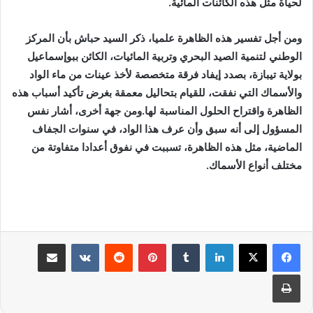
لحياة مثل هذه الكائنات المائية.
ومن أجل تفسير هذه الظاهرة علميا، ذكر السيد حباش بأن المركز
الوطني لتنمية الصيد البحري وتربية المائيات، الكائن ببوإسماعيل
بولاية تيبازة، بصدد إيفاد فرقة متخصصة لأخذ عينات من ماء الواد
والأسماك التي نفقت، للقيام بتحاليل معمقة بغرض تأكيد أسباب هذه
الظاهرة واقتراح الحلول المناسبة لها.ومن جهة أخرى، أشار نفس
المسؤول إلى أنه سبق وأن عرف هذا الواد، في سنوات الجفاف
الماضية، مثل هذه الظاهرة، تسببت في نفوق أعدادا متفاوتة من
مختلف أنواع الأسماك.
لينكدإن
بينتيريست
مشاركة عبر البريد
طباعة