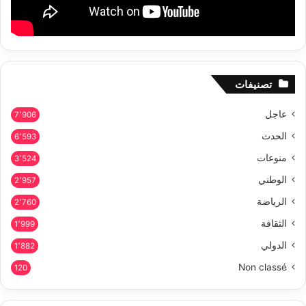
تصنيفات
عاجل
7٬906
الحدث
6٬593
منوعات
3٬524
الوطني
2٬957
الرياضة
2٬760
الثقافة
1٬999
الدولي
1٬882
Non classé
120