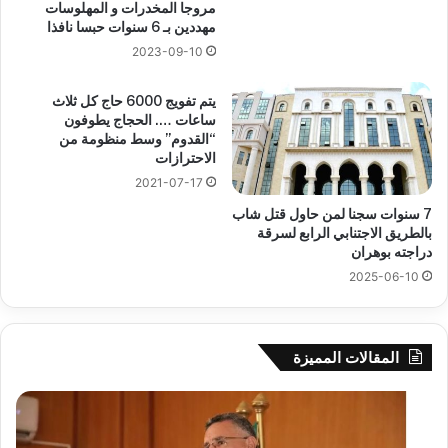
مروجا المخدرات و المهلوسات
مهددين بـ 6 سنوات حبسا نافذا
2023-09-10
يتم تفويج 6000 حاج كل ثلاث
ساعات …. الحجاج يطوفون
“القدوم” وسط منظومة من
الاحترازات
2021-07-17
7 سنوات سجنا لمن حاول قتل شاب
بالطريق الاجتنابي الرابع لسرقة
دراجته بوهران
2025-06-10
المقالات المميزة
بوزقزة
رها
يرأس
على
جلسة
الاد