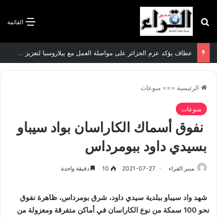
بحث عن
القائمة
عطاف يؤكد عزم الجزائر على مواصلة العمل مع بيلاروسيا لتعزيز العلاقات الثنائية
الرئيسية
===
منوعات
منوعات
نفوق أسماك الكاراسان بواد سيباو
بسيدي داود ببومرداس
منبر القراء
2021-07-27
10
دقيقة واحدة
شهد واد سيباو ببلدية سيدي داود، شرق بومرداس، ظاهرة نفوق
نحو 100 سمكة من نوع الكاراسان في أماكن متفرقة ومعزولة من