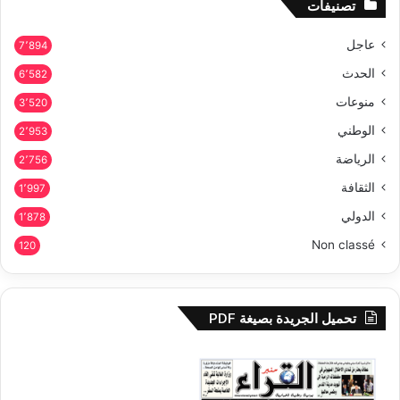
تصنيفات
عاجل
7٬894
الحدث
6٬582
منوعات
3٬520
الوطني
2٬953
الرياضة
2٬756
الثقافة
1٬997
الدولي
1٬878
Non classé
120
تحميل الجريدة بصيغة PDF