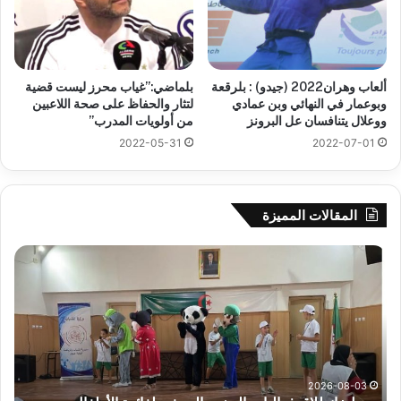
ألعاب وهران2022 (جيدو) : بلرقعة
بلماضي:”غياب محرز ليست قضية
وبوعمار في النهائي وبن عمادي
لتثار والحفاظ على صحة اللاعبين
ووعلال يتنافسان عل البرونز
من أولويات المدرب”
2022-05-31
2022-07-01
المقالات المميزة
جيجل:
سح
انطلاق
قرع
فعاليات
الد
المخيم
الت
الصيفي
لأب
لفائدة
إفري
الأطفال
وك
المصابين
الك
2026-08-03