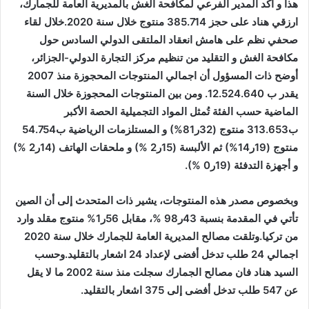
هذا و
أكد المدير الفرعي لمكافحة الغش بالمديرية العامة للجمارك،
ارزقي هناد على حجز 385.714 منتوج خلال سنة 2020.خلال لقاء
صحفي نظم على هامش انعقاد الملتقى الدولي السادس حول
مكافحة الغش و التقليد من تنظيم مركز التجارة الدولي-الجزائر،
أوضح ذات المسؤول أن اجمالي المنتوجات المحجوزة منذ 2007
يقدر ب 12.524.640. ومن بين المنتوجات المحجوزة خلال السنة
الماضية حسب الفئة تُمثل المواد التجميلية الحصة الأكبر
ب313.653 منتوج (32ر81%) و المستلزمات الرياضية ب54.754
منتوج (19ر14%) ثم الألبسة (15ر2 %) و ملحقات الهاتف (14ر2 %)
و أجهزة التدفئة (19ر0 %).
وبخصوص مصدر هذه المنتوجات، يشير ذات المتحدث إلى أن الصين
تأتي في المقدمة بنسبة 43ر98 %، مقابل 56ر1% منتوج مقلد وارد
من تركيا.وتلقت مصالح المديرية العامة للجمارك خلال سنة 2020
اجمالي 24 طلب تدخل أفضى لإعداد 24 اشعار بالتقليد.وحسب
السيد هناد فان مصالح الجمارك سجلت منذ سنة 2002 ما لا يقل
عن 547 طلب تدخل أفضى إلى 375 اشعار بالتقليد.