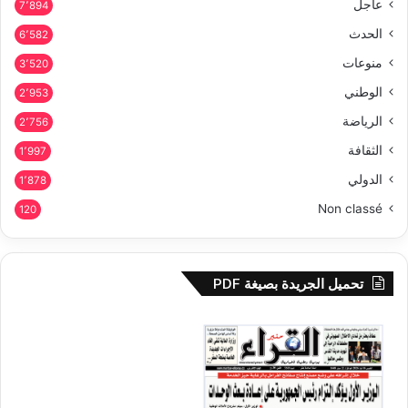
عاجل
7٬894
الحدث
6٬582
منوعات
3٬520
الوطني
2٬953
الرياضة
2٬756
الثقافة
1٬997
الدولي
1٬878
Non classé
120
تحميل الجريدة بصيغة PDF