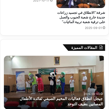
2021-10-17
شرفة:”الانطلاق في تجسيد زراعات
جديدة خارج شعبة الحبوب والعمل
على ترقية شعبة تربية المائيات”
2025-09-01
المقالات المميزة
جيجل:
سح
انطلاق
قرع
فعاليات
الد
المخيم
الت
الصيفي
لأب
لفائدة
إفري
الأطفال
وك
المصابين
الك
2026-08-03
جيجل: انطلاق فعاليات المخيم الصيفي لفائدة الأطفال
س
بطيف
يوم
المصابين بطيف التوحد
ي
التوحد
الخ