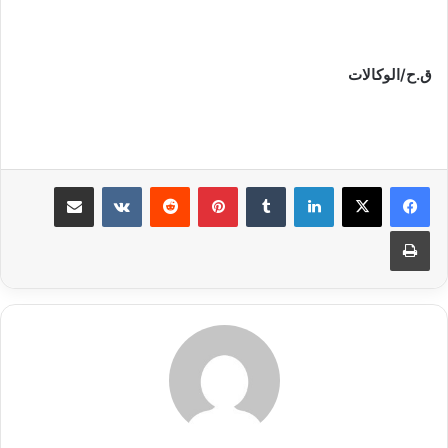
ق.ح/الوكالات
لينكدإن
بينتيريست
مشاركة عبر البريد
طباعة