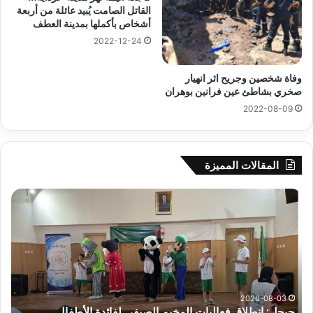
القاتل الصامت يُبيد عائلة من أربعة
أشخاص بأكملها بمدينة العطف
2022-12-24
وفاة شخصين وجريح اثر انهيار
صخري بشاطئ عين فرانين بوهران
2022-08-09
المقالات المميزة
جيجل:
سح
انطلاق
قرع
فعاليات
الد
المخيم
الت
الصيفي
لأب
لفائدة
إفري
الأطفال
وك
المصابين
الك
2026-08-03
جيجل: انطلاق فعاليات المخيم الصيفي لفائدة الأطفال
س