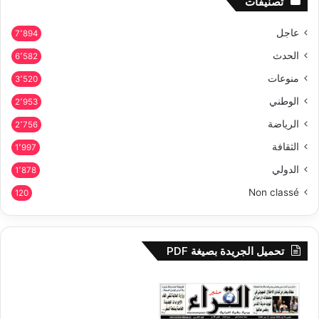
تصنيفات
عاجل
7٬894
الحدث
6٬582
منوعات
3٬520
الوطني
2٬953
الرياضة
2٬756
الثقافة
1٬997
الدولي
1٬878
Non classé
120
تحميل الجريدة بصيغة PDF