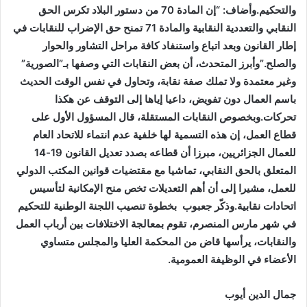
والتحكيم.وأضاف: “إن المادة 70 من دستور البلاد تكرس الحق
النقابي والتعددية النقابية والمادة 71 تمنح حق الإضراب للنقابات في
إطار القانون وبعد اتباع واستنفاد كافة مراحل التشاور والحوار
والصلح.”وأبرز المتحدث، أن بعض النقابات التي وصفها بـ”الصورية”
وغير معتمدة ولا تملك صفة نقابة، وتحاول في نفس الوقت الحديث
باسم العمال دون تفويض، داعيا إياها إلى التوقف عن هكذا
تحركات.وبخصوص النقابات المستقلة، قال المسؤول الأول على
قطاع العمل، إن هذه التسمية لها خلفية عدم انتماء للاتحاد العام
للعمال الجزائريين، مبرزا أن قطاعه بصدد تعديل القانون 19-14
المتعلق بالحق النقابي، تماشيا مع مقتضيات قوانين المكتب الدولي
للعمل، مشيرا إلى أن أهم التعديلات تخص منح الإمكانية لتأسيس
اتحادات نقابية.وذكّر جعبوب بخطوة تنصيب اللجنة الوطنية للتحكيم
في شهر مارس المنصرم، تقوم بمعالجة الاختلافات بين أرباب العمل
والنقابات، يرأسها قاض من المحكمة العليا والمجلس متساوي
الأعضاء في الوظيفة العمومية.
جمال الدين أيوب