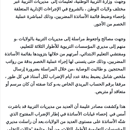
وجهت وزارة التربية الوطنية، تعليمات إلى مديريات التربية عبر
مختلف ولايات الوطن ، بالشروع في الإجراءات الإدارية المتعلقة
بإحصاء وضبط قائمة الأساتذة المضربين، وذلك لمباشرة عملية
الخصم من الأجور.
وجهت مصالح واجعوط مراسلة إلى مديريات التربية بالولايات ،و
منهم إلى مديري المؤسسات التربوية للأطوار الثلاثة للتعليم،
ومفتشي التعليم الابتدائي، أمرتهم من خلالها بتزويدها بقائمة الأساتذة
المضربين، وذلك حتى يتسنى لها إجراء عملية الخصم بدقة من رواتب
المحتجين .و طالبت الوصاية ،من خلال المراسلة بضرورة إرسال
ملخص شامل يضبط بدقة عدد أيام الإضراب لكل أستاذ في كل طور ،
مرفقا برقم الحساب البريدي الخاص به،و كذا صفته أن كان مرسم أو
متعاقد أو متربص.
هذا وكشفت مصادر عليمة أن العديد من مديريات التربية قد باشرت
أمس في إحصاء غيابات الأساتذة في إطار الإضراب المفتوح الذي
شنّه الأساتذة على مستوى العديد من الولايات.بعد أن راسلت مديري
المؤسسات التعليمية للأطوار الثلاث، من أجل متابعة “حالات التخلي