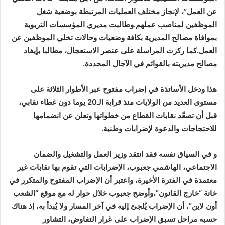
عن العمل”، لإنجاز مختلف العمليات المرتبطة بوضعية شغل
الموظفين لمناصب عملهم.وطالبت مديري المؤسسات التربوية
بموافاة مصالح المديرية بكافة وضعيات وحالات تخلي الموظفين عن
العمل.كما ركزت المراسلة على عنصر الاستعجال، مطالبا بإيفاد
مصالح مديريته بالقوائم في الآجال المحددة.
هذا ودخل الأساتذة في إضراب مفتوح عبر الأطوار الثلاثة على
مستوى العديد من الولايات منذ قرابة الـ20 يوما دون غطاء نقابي،
قبل أن تصعّد نقابات القطاع من خطواتها وتعلن عن انضمامها
للاحتجاجات والدعوة لإضرابات وطنية.
و في السياق نفسه فقد انتقد وزير العمل والتشغيل والضمان
الاجتماعي، الهاشمي جعبوب، الإضرابات التي تقوم بها نقابات غير
معتمدة في الفترة الأخيرة، واعتبر أن الإضراب المفتوح والمتكرر في
خانة “خارج القانون”،وأوضح جعبوب خلال حوار له مع موقع “الشعب
أون لاين”، أن الإضراب يُلجئ إليه في آخر المسار ولا يُبدأ به، إذ هناك
حسبه مراحل تسبق الإضراب على غرار التفاوض، التشاور