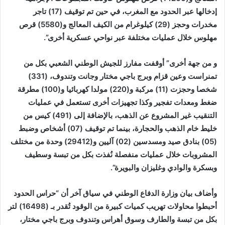
إدخالها عبر الحدود مع المغرب، في حين تم توقيف (17) تاجر
مخدرات وحجز (29) كيلوغرام من الكيف المعالج و(5580) قرص
مهلوس خلال عمليات مختلفة عبر نواحي عسكرية أخرى”.
و من جهة أخرى” أوقفت مفارز للجيش الوطني الشعبي بكل من
تمنراست وعين قزام وبرج باجي مختار وجانت وتندوف، (331)
شخصا وحجزت (11) مركبة و(220) مولدا كهربائيا و(100) مطرقة
ضغط ومعدات تفجير وكذا تجهيزات أخرى تستعمل في عمليات
التنقيب غير المشروع عن الذهب، بالإضافة إلى (491) كيس من
خليط خام الذهب والحجارة، بينما تم توقيف (07) أشخاص وضبط
(05) بنادق صيد ومسدسين (02) آليين و(29412) وحدة من مختلف
المشروبات خلال عمليات منفصلة نُفذت بكل من تبسة وسطيف
وبسكرة والوادي وغليزان والبويرة”.
وأضاف بيان وزارة الدفاع الوطني في سياق آخر أن “حراس الحدود
أحبطوا محاولات تهريب كميات كبيرة من الوقود تُقدر بـ (16498) لتر
بكل من تبسة والطارف وسوق أهراس وتندوف وبرج باجي مختار،