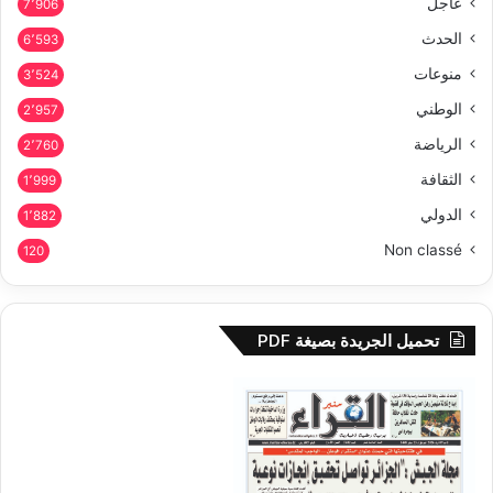
عاجل
7٬906
الحدث
6٬593
منوعات
3٬524
الوطني
2٬957
الرياضة
2٬760
الثقافة
1٬999
الدولي
1٬882
Non classé
120
تحميل الجريدة بصيغة PDF