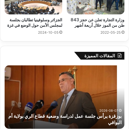
وزارة التجارة تعلن عن حجز 843
الجزائر وسلوفينيا تطالبان بجلسة
طن من الموز خلال أربعة أشهر
لمجلس الأمن حول الوضع في غزة
2022-05-25
2024-10-05
المقالات المميزة
بوزقزة
رها
يرأس
على
جلسة
الاد
عمل
المب
لدراسة
للم
وضعية
الم
قطاع
بداء
الري
الت
2026-08-07
بوزقزة يرأس جلسة عمل لدراسة وضعية قطاع الري بولاية أم
بولاية
البواقي
ر
أم
البواقي