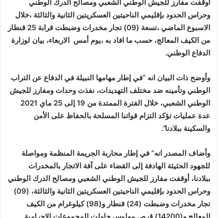
أوقفت مفارز للجيش الوطني الشعبي ومصالح الدرك الوطني
وحراس الحدود بإقليمي الناحيتين العسكريتين الثانية والثالثة ،خلال
الاسبوع الماضي ،تسعة (09) تجار مخدرات وضبطت قرابة 25 قنطار
من الكيف المعالج، حسب ما افاد به ،يوم أمس الاربعاء، بيان لوزارة
الدفاع الوطني.
وأوضح ذات البيان انه “في إطار مهامها النبيلة في الدفاع عن التراب
الوطني وتأمينه ضد مختلف التهديدات، نفذت وحدات ومفارز للجيش
الوطني الشعبي، خلال الفترة الممتدة من 19 إلى 25 ماي 2021
عدة عمليات تؤكد التزام قواتنا المسلحة بالحفاظ على الأمن
والسكينة ببلادنا”.
وأضاف المصدر انه” في إطار محاربة الجريمة المنظمة ومواصلة
للجهود الحثيثة الهادفة إلى القضاء على آفة الاتجار بالمخدرات
ببلادنا، أوقفت مفارز للجيش الوطني الشعبي ومصالح الدرك الوطني
وحراس الحدود بإقليمي الناحيتين العسكريتين الثانية والثالثة، (09)
تجار مخدرات وضبطت (24) قنطار و(98) كيلوغرام من الكيف
المعالج و(14200) قرص مهلوس حاولت المجموعات الإجرامية