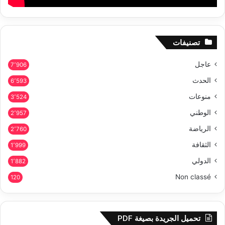
تصنيفات
عاجل
7٬906
الحدث
6٬593
منوعات
3٬524
الوطني
2٬957
الرياضة
2٬760
الثقافة
1٬999
الدولي
1٬882
Non classé
120
تحميل الجريدة بصيغة PDF