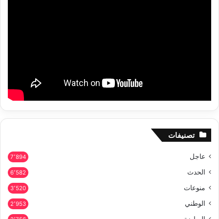
تصنيفات
عاجل
7٬894
الحدث
6٬582
منوعات
3٬520
الوطني
2٬953
الرياضة