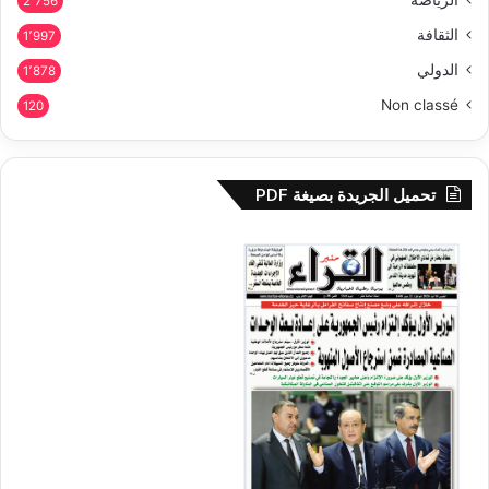
2٬756
الثقافة
1٬997
الدولي
1٬878
Non classé
120
تحميل الجريدة بصيغة PDF