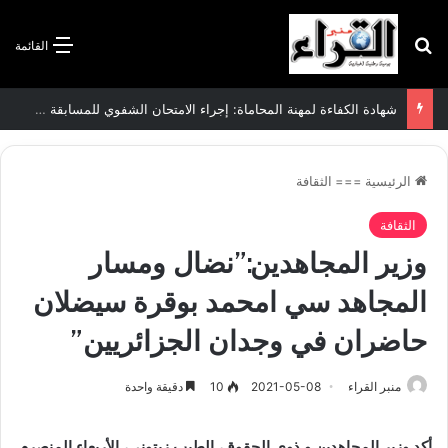
بحث عن
القائمة
شهادة الكفاءة لمهنة المحاماة: إجراء الامتحان الشفوي للمسابقة الوطنية للالتحاق بالتكوين يومي 9 و 10 سبتمبر القادم
الرئيسية
===
الثقافة
الثقافة
وزير المجاهدين:”نضال ومسار
المجاهد سي امحمد بوقرة سيضلان
حاضران في وجدان الجزائريين”
منبر القراء
2021-05-08
10
دقيقة واحدة
أكد وزير المجاهدين و ذوي الحقوق، الطيب زيتوني، الأربعاء
المنصرم