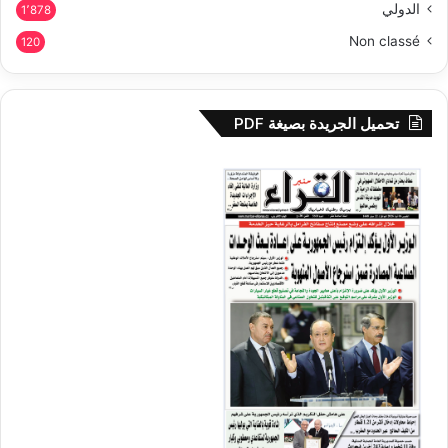
الدولي
1٬878
Non classé
120
تحميل الجريدة بصيغة PDF