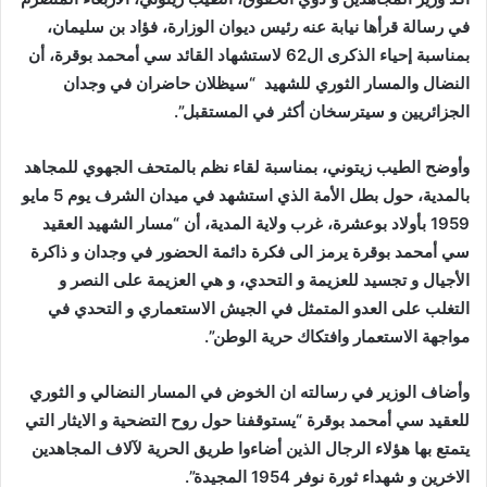
في رسالة قرأها نيابة عنه رئيس ديوان الوزارة، فؤاد بن سليمان،
بمناسبة إحياء الذكرى ال62 لاستشهاد القائد سي أمحمد بوقرة، أن
النضال والمسار الثوري للشهيد “سيظلان حاضران في وجدان
الجزائريين و سيترسخان أكثر في المستقبل”.
وأوضح الطيب زيتوني، بمناسبة لقاء نظم بالمتحف الجهوي للمجاهد
بالمدية، حول بطل الأمة الذي استشهد في ميدان الشرف يوم 5 مايو
1959 بأولاد بوعشرة، غرب ولاية المدية، أن “مسار الشهيد العقيد
سي أمحمد بوقرة يرمز الى فكرة دائمة الحضور في وجدان و ذاكرة
الأجيال و تجسيد للعزيمة و التحدي، و هي العزيمة على النصر و
التغلب على العدو المتمثل في الجيش الاستعماري و التحدي في
مواجهة الاستعمار وافتكاك حرية الوطن”.
وأضاف الوزير في رسالته ان الخوض في المسار النضالي و الثوري
للعقيد سي أمحمد بوقرة “يستوقفنا حول روح التضحية و الايثار التي
يتمتع بها هؤلاء الرجال الذين أضاءوا طريق الحرية لآلاف المجاهدين
الاخرين و شهداء ثورة نوفر 1954 المجيدة”.