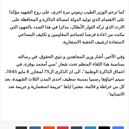
كما ترحم الوزير الطيب زيتوني مرة اخرى، على روح الشهيد مؤكدا
على الاهتمام الذي توليه الدولة لمسالة الذاكرة و المحافظة على
الارث الذي تركه الثوار الأبطال، مذكرا في هذا الصدد بالجهود التي
مكنت من اعادة فرنسا لجماجم المقاومين و تكثيف المساعي
لاستعادة ارشيف الحقبة الاستعارية.
وفي الأخير، أشار وزير المجاهدين و ذوي الحقوق، في رسالته
بمناسبة هذا اللقاء المنظم تحت شعار “سي أمحمد بوقرة، في
اعماق الذاكرة الوطنية”، الى ان الذكرى ال75 لمجازر 8 مايو 1945،
سيتم احياؤها رسميا بمدينة سطيف احدى المدن الثلاث الشهيدة، بعد
كل من خراطة و قالمة، معتبرا اياها “جريمة استعمارية و جريمة ضد
الانسانية”.
لينكدإن
بينتيريست
مشاركة عبر البريد