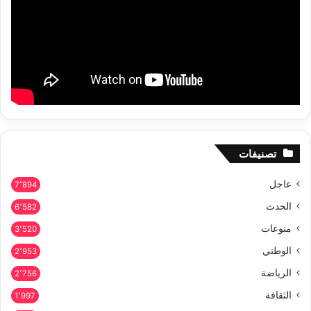
تصنيفات
عاجل
7٬894
الحدث
6٬582
منوعات
3٬520
الوطني
2٬953
الرياضة
2٬756
الثقافة
1٬997