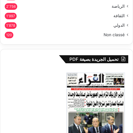
الرياضة
2٬756
الثقافة
1٬997
الدولي
1٬878
Non classé
120
تحميل الجريدة بصيغة PDF