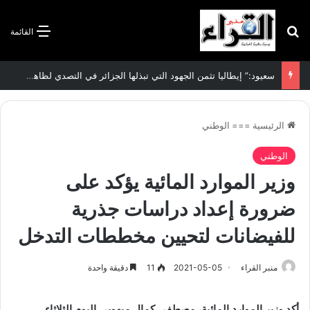
بحث عن
القائمة
سعيود:” إيطاليا تثمن الجهود التي تبذلها الجزائر في التصدي لظاهرة الهجرة غير الشرعية”
الرئيسية
===
الوطني
الوطني
وزير الموارد المائية يؤكد على
ضرورة إعداد دراسات جذرية
للفيضانات لتحيين مخططات التدخل
منبر القراء
2021-05-05
11
دقيقة واحدة
أكد وزير الموارد المائية، مصطفى كمال ميهوبي اليوم الثلاثاء