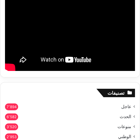
تصنيفات
عاجل
7٬894
الحدث
6٬582
منوعات
3٬520
الوطني
2٬953