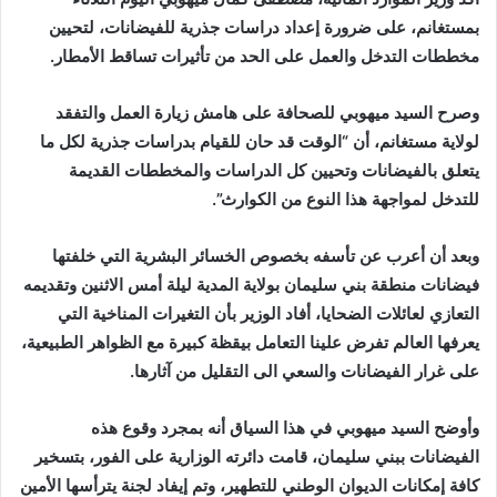
بمستغانم، على ضرورة إعداد دراسات جذرية للفيضانات، لتحيين
مخططات التدخل والعمل على الحد من تأثيرات تساقط الأمطار.
وصرح السيد ميهوبي للصحافة على هامش زيارة العمل والتفقد
لولاية مستغانم، أن “الوقت قد حان للقيام بدراسات جذرية لكل ما
يتعلق بالفيضانات وتحيين كل الدراسات والمخططات القديمة
للتدخل لمواجهة هذا النوع من الكوارث”.
وبعد أن أعرب عن تأسفه بخصوص الخسائر البشرية التي خلفتها
فيضانات منطقة بني سليمان بولاية المدية ليلة أمس الاثنين وتقديمه
التعازي لعائلات الضحايا، أفاد الوزير بأن التغيرات المناخية التي
يعرفها العالم تفرض علينا التعامل بيقظة كبيرة مع الظواهر الطبيعية،
على غرار الفيضانات والسعي الى التقليل من آثارها.
وأوضح السيد ميهوبي في هذا السياق أنه بمجرد وقوع هذه
الفيضانات ببني سليمان، قامت دائرته الوزارية على الفور، بتسخير
كافة إمكانات الديوان الوطني للتطهير، وتم إيفاد لجنة يترأسها الأمين