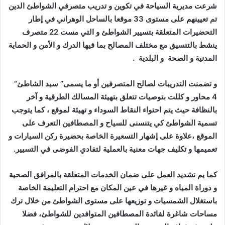
شرعت مديرية السياحة في تكوين و تدريب متصرفي الشواطئ الدين
تم تعيينهم على مستوى 33 موقعا بالساحل الوهراني في إطار
التحضيرات المتعلقة بتسيير الشواطئ و التي مست 22 متصرف
ينشط بالتنسيق مع مختلف المصالح بما فيها الدرك و الأمن و الحماية
المدنية و الصحة و البلدية .
و تضمنت التدريبات لصالح المتصرفين أو ما يسمى” سيد الشاطئ”
4 محاور و كللت بتوصيات تتعلق بتهيئة المسالك الطرقية و آخر
بالنظافة حيث يتم احتواء النقاط السوداء و تهيئة لموقع ، كما يتوجب
تسمية الشواطئ كي يتنسنى للسياح و المصطافين التعرف على
الموقع ،علاوة على إشهار التسعيرة الخاصة بحضيرة ركن السيارات و
تعميمها و تكليف جهات معنية بالعملية لتفادي الفوضى في التسيير.
كما يم تشديد العمل على ضمان الخدمات المتعلقة بالمرافق الصحية
و دوراة المياه و غيرها في عين المكان مع احترام التعليمة الخاصة
باستغلال الشمسيات و توزيعها على مستوى الشواطئ من خلال ترك
مساحات شاغرة لفائدة المصطافين المتوافدين للشواطئ، فضلا