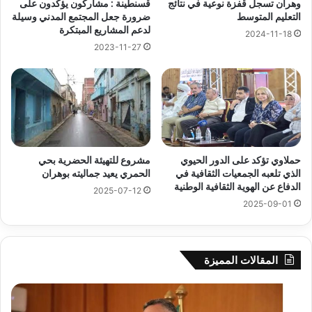
وهران تسجل قفزة نوعية في نتائج
قسنطينة : مشاركون يؤكدون على
التعليم المتوسط
ضرورة جعل المجتمع المدني وسيلة
لدعم المشاريع المبتكرة
2024-11-18
2023-11-27
حملاوي تؤكد على الدور الحيوي
مشروع للتهيئة الحضرية بحي
الذي تلعبه الجمعيات الثقافية في
الحمري يعيد جماليته بوهران
الدفاع عن الهوية الثقافية الوطنية
2025-07-12
2025-09-01
المقالات المميزة
بوزقزة
رها
يرأس
على