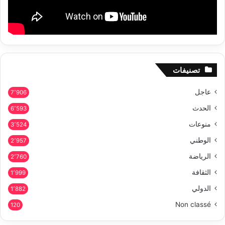
تصنيفات
عاجل
7٬906
الحدث
6٬593
منوعات
3٬524
الوطني
2٬957
الرياضة
2٬760
الثقافة
1٬999
الدولي
1٬882
Non classé
120