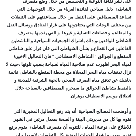
على نشر ثقافة التوعية و التحسيس من خلال وضع متصرف
الشاطئ دليل سياحي لفائدة الغرباء من خلال التوجيهات التي
تساعد المصطافين على التنقل من خلال مساعدتهم على التنقلات
بين مختلف الوجات التي يحتاجونها على غرار الفنادق ووسائل النقل
و المطاعم و فضاءات التسلية و غيرها و التي يقدمها متصرف
الشاطئ للوافدين،و دلك باشراك الجمعيات السياحية و الناشطين
الفاعلين في القطاع.و بشأن الشواطئ التي فان قرار غلق شاطئي
المقطع و الجوالق ” الشاطئ الاصطناعي ” فان التحاليل الاخيرة
لمياه البحر اظهرت عدم صلاحية المياه لسباحة بسبب تلوثها ،حيث لا
تزال تدفقات مياه البحر المحلاة من محطة المقطع بالشاطى قائمة
،ناهيك عن تدفق مياه الصرف الصحي بالجهة الشرقية للمدينة و
بالضبط بشاطئ الجوالق ما سيحرم المصطافين بالسباحة خلال
انطلاق موسم الاصطياف بوهران.
و أوضحت المصالح السياحية أنه يتم رفع التحاليل المخبرية التي
تقوم بها كل من مديريتي البيئة و الصحة بمعدل مرتين في الشهر
للاطلاع على نوعية المياه ، للتنويه أن متصرف الشاطئ يقوم برفع
تقرير يومي و إشعار الجهات المعنية بكل التطورات لاسيما و ان