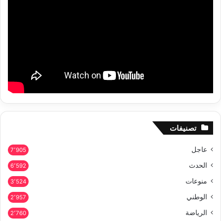
تصنيفات
عاجل
7٬905
الحدث
6٬592
منوعات
3٬524
الوطني
2٬957
الرياضة
2٬760