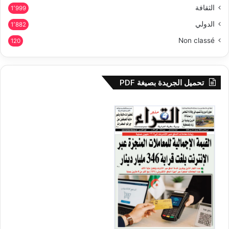
الثقافة
1٬999
الدولي
1٬882
Non classé
120
تحميل الجريدة بصيغة PDF