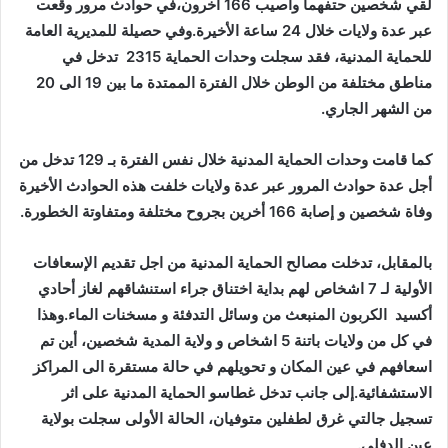
لقي شخصين حتفهما وأصيب 166 آخرون،في حوادث مرور وقعت
عبر عدة ولايات خلال 24 ساعة الأخيرة.وفي حصيلة للمديرية العامة
للحماية المدنية، فقد سجلت وحدات الحماية 2315 تدخل في
مناطق مختلفة من الوطن خلال الفترة الممتدة ما بين 19 الى 20
من الشهر الجاري.
كما قامت وحدات الحماية المدنية خلال نفس الفترة بـ 129 تدخل من
أجل عدة حوادث المرور عبر عدة ولايات خلفت هذه الحوادث الأخيرة
وفاة شخصين و إصابة 166 أخرين بجروح مختلفة ومتفاوتة الخطورة.
بالمقابل، تدخلت مصالح الحماية المدنية من اجل تقديم الإسعافات
الأولية لـ 7 اشخاص لهم بداية اختناق جراء استنشاقهم لغاز أحادي
أكسيد
الكربون المنبعث من وسائل التدفئة و مسخنات الماء.وهذا
في كل من ولايات باتنة 5 اشخاص و ولاية المدية شخصين، أين تم
اسعافهم في عين المكان و تحويلهم في حالة مستقرة الى المراكز
الاستشفائية.إلى جانب تدخل غطاسو الحماية المدنية على اثر
تسجيل جالتي غرق لطفلين متوفيان، الحالة الأولى سجلت بولاية
عين الدفلى.