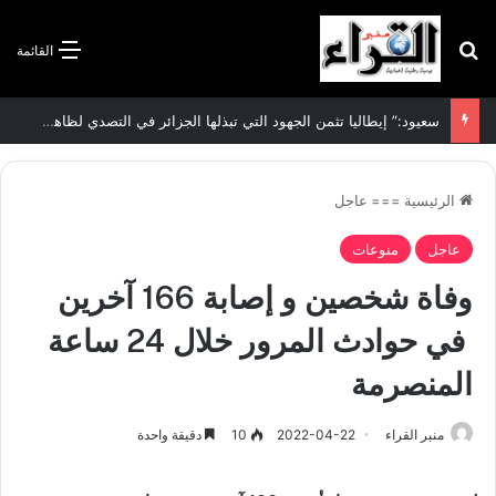
بحث عن
القائمة
سعيود:” إيطاليا تثمن الجهود التي تبذلها الجزائر في التصدي لظاهرة الهجرة غير الشرعية”
الرئيسية
===
عاجل
عاجل
منوعات
وفاة شخصين و إصابة 166 آخرين
في حوادث المرور خلال 24 ساعة
المنصرمة
منبر القراء
2022-04-22
10
دقيقة واحدة