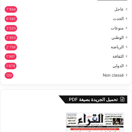
عاجل
7٬894
الحدث
6٬582
منوعات
3٬520
الوطني
2٬953
الرياضة
2٬756
الثقافة
1٬997
الدولي
1٬878
Non classé
120
تحميل الجريدة بصيغة PDF