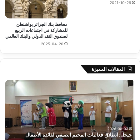
2021-10-26
محافظ بنك الجزائر بواشنطن
للمشاركة في اجتماعات الربيع
لصندوق النقد الدولي والبنك العالمي
2025-04-20
المقالات المميزة
جيجل:
سح
انطلاق
قرع
فعاليات
الد
المخيم
الت
الصيفي
لأب
لفائدة
إفري
الأطفال
وك
المصابين
الك
2026-08-03
جيجل: انطلاق فعاليات المخيم الصيفي لفائدة الأطفال
س
بطيف
يوم