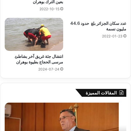
بعين الترك بوهران
2022-10-15
عدد سكان الجزائر بلغ حدود 44.6
مليون نسمة
2022-01-23
انتشال جثة غريق آخر بشاطئ
مرسى الحجاج بطيوة بوهران
2024-07-24
المقالات المميزة
بوزقزة
رها
يرأس
على
جلسة
الاد
عمل
المب
لدراسة
للم