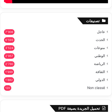
تصنيفات
عاجل
7٬906
الحدث
6٬593
منوعات
3٬524
الوطني
2٬957
الرياضة
2٬760
الثقافة
1٬999
الدولي
1٬882
Non classé
120
تحميل الجريدة بصيغة PDF