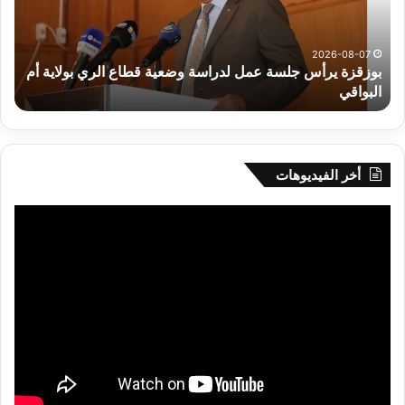
وضعية
الم
قطاع
بداء
الري
الت
2026-08-07
بوزقزة يرأس جلسة عمل لدراسة وضعية قطاع الري بولاية أم
بولاية
البواقي
ر
أم
البواقي
أخر الفيديوهات