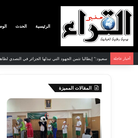
الرئيسية
الحدث
الوط
أخبار عاجلة
سعيود:” إيطاليا تثمن الجهود التي تبذلها الجزائر في التصدي لظاه
المقالات المميزة
جيجل:
سحب
انطلاق
قرعة
فعاليات
الدور
المخيم
التم
الصيفي
لأبط
لفائدة
إفريق