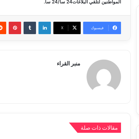
المواطنين لتلقي البلاغات24 سا/24 سا.
لينكدإن
بينتي
فيسبوك
X
منبر القراء
مقالات ذات صلة