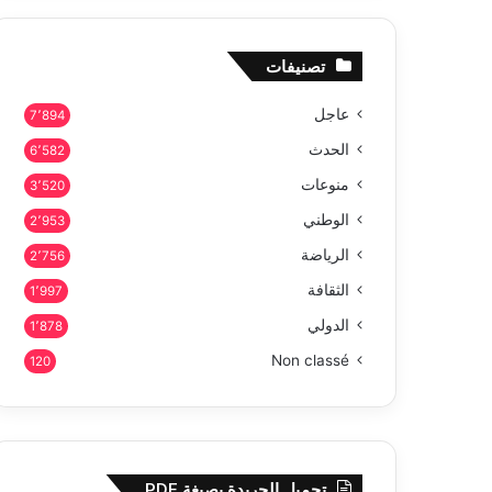
تصنيفات
عاجل
7٬894
الحدث
6٬582
منوعات
3٬520
الوطني
2٬953
الرياضة
2٬756
الثقافة
1٬997
الدولي
1٬878
Non classé
120
تحميل الجريدة بصيغة PDF