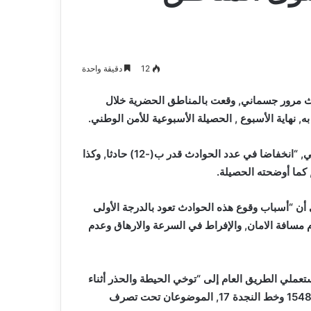
و
2026-08-03
صيانة
م المدافع شمس
بلدية أرزيو بوهران تخصص فرق لترميم
المدارس
و صيانة المدارس التربوية
التربوية
12
دقيقة واحدة
اص حتفهم وأصيب 335 آخرون بجروح, في 271 حادث مرور جسماني, وقعت بالمناطق الحضرية خلال
وعرفت حصيلة حوادث المرور, مقارنة بإحصائيات الأسبوع الماضي, “انخفاضا في عدد الحوادث قدر ب(-12) حادثا, وكذا
أن “أسباب وقوع هذه الحوادث تعود بالدرجة الأولى
بالمائة, نتيجة عدم احترام مسافة الامان, والإفراط في السرعة والارهاق وعدم
تعملي الطريق العام إلى “توخي الحيطة والحذر أثناء
السياقة, مع ضرورة احترام قانون المرور”, مذكرة بالرقم الأخضر 1548 وخط النجدة 17, الموضوعان تحت تصرف