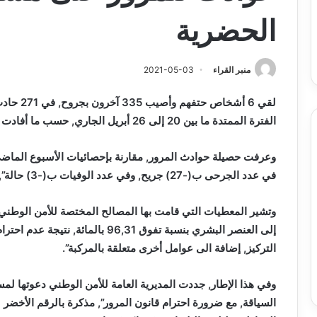
س
الدين
ب قرعة الدور التمهيدي لأبطال
2026-08-03
الحضرية
فدرالية
لكحل
ريقيا وكأس الكونفدرالية يوم الخميس
نادي وفاق سطيف يض
لقاهرة
الدين لكحل
ميس
اهرة
منبر القراء
2021-05-03
لقي 6 أشخ
الفترة الممتدة ما بين 20 إلى 26 أبريل الجاري, حسب ما أفادت به, نهاية الأسبوع , الحصيلة الأسبوعية للأمن الوطني.
في عدد الجرحى ب(-27) جريح, وفي عدد الوفيات ب(-3) حالة”, كما أوضحته الحصيلة.
وتشير المعطيات التي قامت بها المصالح المختصة للأمن الوطني 
إلى العنصر البشري بنسبة تفوق 96,31 
التركيز, إضافة الى عوامل أخرى متعلقة بالمركبة”.
وفي هذا الإطار, جددت المديرية العامة للأمن الوطني دعوتها لمس