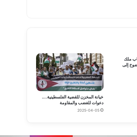
اب ملك
وخ إلى
خيانة المخزن للقضية الفلسطينية….
دعوات للغضب والمقاومة
2025-04-05