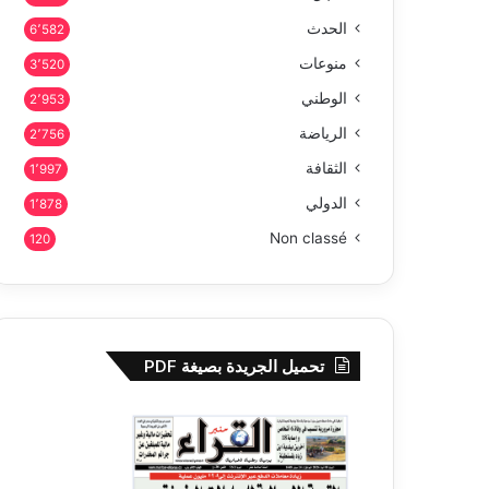
الحدث
6٬582
منوعات
3٬520
الوطني
2٬953
الرياضة
2٬756
الثقافة
1٬997
الدولي
1٬878
Non classé
120
تحميل الجريدة بصيغة PDF