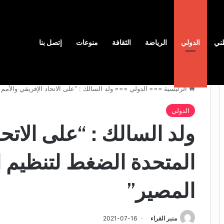
رة الهجرة غير الشرعية”
ني
الدولي
الرياضة
الثقافة
منوعات
إتصل بنا
الرئيسية
===
الدولي
===
ولد السالك : “على الاتحاد الإفريقي والأم
نادي
الدولي
وفاق
ولد السالك : “على الاتحا
سطيف
هيدي
يضم
ال
المدافع
المتحدة الضغط لتنظيم ا
يا
شمس
2026-08-03
س
الدين
ب قرعة الدور التمهيدي لأبطال
2026-08-03
المصير”
فدرالية
لكحل
ريقيا وكأس الكونفدرالية يوم الخميس
نادي وفاق سطيف يض
لقاهرة
الدين لكحل
ميس
اهرة
منبر القراء
2021-07-16