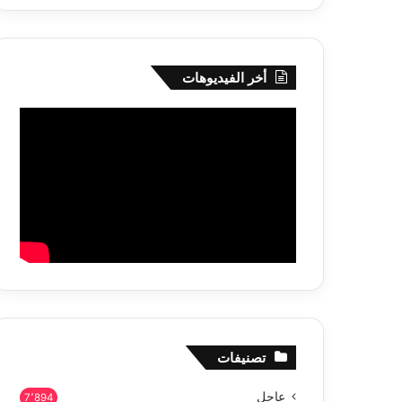
أخر الفيديوهات
تصنيفات
عاجل
7٬894