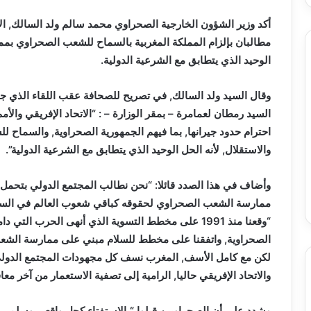
أكد وزير الشؤون الخارجية الصحراوي محمد سالم ولد السالك, الأربع
مطالبان بإلزام المملكة المغربية بالسماح للشعب الصحراوي بمم
الوحيد الذي يتطابق مع الشرعية الدولية.
وقال السيد ولد السالك, في تصريح للصحافة عقب اللقاء الذي جمع
السيد رمطان لعمامرة – بمقر الوزارة – : “الاتحاد الإفريقي وال
احترام حدود جيرانها, بما فيهم الجمهورية الصحراوية, والسماح
والاستقلال, لأنه الحل الوحيد الذي يتطابق مع الشرعية الدولية”.
وأضاف في هذا الصدد قائلا: “نحن نطالب المجتمع الدولي بتحمل م
ممارسة الشعب الصحراوي لحقوقه كباقي شعوب العالم في السيادة
الصحراوية, واتفقنا على مخطط للسلام مبني على ممارسة الشعب
لكن مع كامل الأسف, المغرب نسف كل مجهودات المجتمع الدولي 
والاتحاد الإفريقي حاليا, الرامية إلى تصفية الاستعمار من آخر معاق
وشدد على أن الصحراويين قبلوا “بالاستفتاء كحل واقعي وسلم