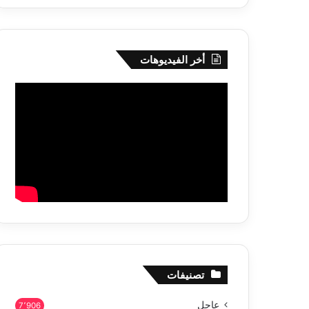
أخر الفيديوهات
تصنيفات
عاجل
7٬906