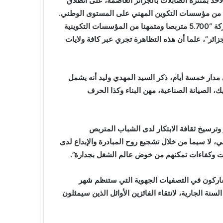
لأحد بمنتزه الصابلات بالجزائر العاصمة، على انطلاق
صين من مؤسسات التكوين المهني على المستوى الوطني.
وفي كلمة له، أوضح الوزير أن هذه التصفيات الولائية تعرف مشاركة “5.700 متربصا ومتمهنا من المؤسسات التكوينية
هم ما يفوق 500 مشارك بولاية الجزائر”، علما أن هذه التظاهرة تجري عبر كافة ولايات
مدار خمسة أيام، ذكر السيد المهدي وليد أنه يشمل
ك، الصيانة الصناعية، مهن البناء وكذا الحرف
 وترسيخ ثقافة الابتكار لدى الشباب المتربص
 لا سيما من خلال تشجيع روح المبادرة والإبداع لدى
ت وكفاءات تمكنهم من خوض عالم الشغل بجدارة”.
سيشاركون في التصفيات الجهوية التي ستنظم شهر
نة الجارية، لانتقاء الفائزين الأوائل الذين سيمثلون