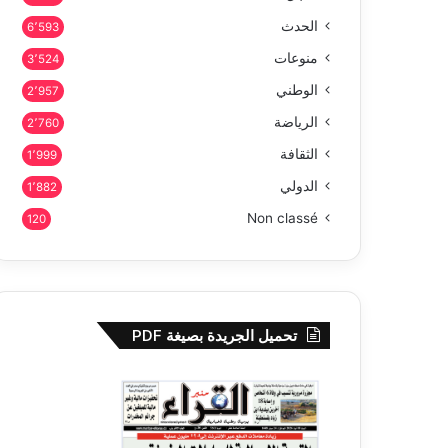
الحدث
6٬593
منوعات
3٬524
الوطني
2٬957
الرياضة
2٬760
الثقافة
1٬999
الدولي
1٬882
Non classé
120
تحميل الجريدة بصيغة PDF