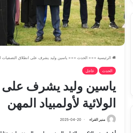
تحت
خدمة
المواطن
الرئيسية
===
الحدث
===
ياسين وليد يشرف على انطلاق التصفيات الول
الحدث
عاجل
ياسين وليد يشرف على ا
الولائية لأولمبياد المهن
منبر القراء
2025-04-20