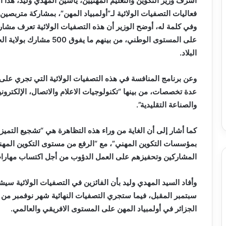
أشرف وزير التكوين والتعليم المهنيين، ياسين المهدي وليد، هذا ا
فعاليات التصفيات الولائية لـ”أولمبياد المهن”، بمشاركة مترب
على المستوى الوطني، من بين
البلاد.
وعن برنامج المنافسة في هذه التصفيات الولائية التي تجري على 
عدة تخصصات، من بينها “تكنولوجيات الاعلام والاتصال، الإلكتروني
والصناعة التقليدية”.
كما أشار إلى أن الغاية من وراء هذه التظاهرة هي “تشجيع التميز
بمؤسسات التكوين المهني”، مع “الرفع من مستوى التكوين المهني،
المشاركين وتحفيزهم على العمل الدؤوب من أجل اكتساب مهارا
وأفاد السيد المهدي وليد بأن الفائزين في التصفيات الولائية 
سبتمبر المقبل، فيما ستجري التصفيات النهائية شهر نوفمبر من الس
الجزائر في أولمبياد المهن على المستوى الافريقي والعالمي.