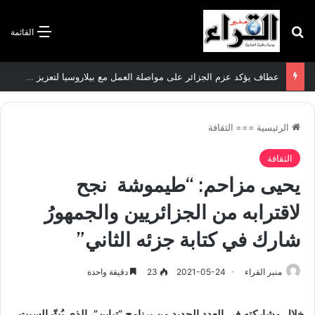
بحث عن
القائمة
عطاف يؤكد عزم الجزائر على مواصلة العمل مع بيلاروسيا لتعزيز العلاقات الثنائية
الرئيسية
===
الثقافة
الثقافة
يحيى مزاحم: “طيموشة نجح
لاقترابه من الجزائريين والجمهورُ
شارك في كتابة جزئه الثاني”
منبر القراء
2021-05-24
23
دقيقة واحدة
خلال مشاركته في العدد الجديد من برنامج “تباين”، الذي بُثّ السبت،