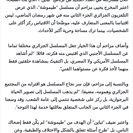
اعتبر المخرج يحيى مزاحم أن مسلسل “طيموشة”، الذي عرض
التلفزيون الجزائري الجزء الثاني منه في شهر رمضان الماضي، ليس
اقتباسا بالمعنى المتعارف عليه، موضّحا أن الاقتباس ركز أكثر على
الشخصيات، بينما ترك مساحة وحرية أكبر للأحداث.
وأضاف مزاحم أن هذا الخيار جعل المسلسل الجزائري مختلفا تماما
عن المسلسل الأجنبي الذي اقتبس منه فكرته، قائلا: “لم أشاهد
المسلسل الأمريكي ولا المصري، بل اكتفيتُ بمشاهدة حلقتين فقط
منهما لأخذ فكرة عن مستواهما الفني”.
وبالنسبة إلى مزاحم، فإن سر نجاح المسلسل هو اقترابه من المجتمع
الجزائري وهمومه، مضيفا: “لم يذهب المسلسل إلى تصوير الحياة
البرجوازية، بل ركز على شخصية تنتمي إلى عامة الشعب. وقد وسعنا
في الجزء الثاني من الجانب المتعلق بعائلتها خدمة لهذا التوجه”.
واعتبر ضيف “تباين” أن الهدف من “طيموشة” لم يكُن فقط إضحاك
الناس، بل “طرح أسئلة تتعلق بالشكل والاختلاف والطبقية، وعن