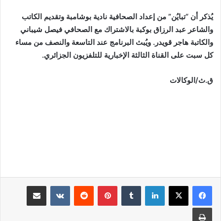
يُذكر أن “تبايُن” من إعداد الصحافية نادية بوشامبة وتقديم الكاتب
والشاعر عبد الرزاق بوكبة بالاشتراك مع الصحافي فيصل شيباني
والكاتبة هاجر قويدر. ويُبث البرنامج عند التاسعة والنصف من مساء
كل سبت على القناة الثالثة الإخبارية للتلفزيون الجزائري.
ق.ث/الوكالات
لينكدإن
بينتيريست
مشاركة عبر البريد
طباعة