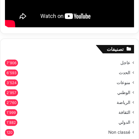
تصنيفات
عاجل
7٬906
الحدث
6٬593
منوعات
3٬524
الوطني
2٬957
الرياضة
2٬760
الثقافة
1٬999
الدولي
1٬882
Non classé
120