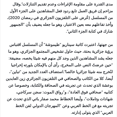
مدى القدرة على مقاومة الإغراءات وعدم تقديم التنازلات”.وقال
مزاحم إن فريق العمل تابع ردود فعل المشاهدين على الجزء الأول
من المسلسل (عُرض على التلفزيون الجزائري في رمضان 2020)،
وأخذ تفاعلهم معه بعين الاعتبار، وهو ما جعله يضيف بأن “الجمهور
شارك في كتابة الجزء الثاني”.
من جهتها، اعتبرت كاتبة سيناريو “طيموشة” أن المسلسل اقتباس
برؤية جزائرية بحتة، حيث حاول تشخيص المجتمع الجزائري، وهو ما
جعله يشد المشاهدين الذين وجد كل منهم فيه شيئا يخصه، مضيفة:
“حين عرضتُ النص على المخرج، رأى أن بالإمكان بلورته إخراجيا
لنُخرج منه شيئا جزائريا خالصا”.استضاف العدد الجديد من “تباين”،
أيضا، كلا من الكاتب والصحافي في التلفزيون الجزائري زين العابدين
بوعشة الذي تحدث عن تجربته في الصحافة والكتابة، وخصوصا عن
كتابيه “صحافي فوق العادة”، و”رواق الموت: سجن سركاجي،
شهادات وتاملات”، وأيضا الخطاط محمد صفار باتي الذي تحدث عن
تجربته مع فن الخط العربي وعن “المهرجان الدولي لفن الخط
العربي” الذي يتولى إدارته.