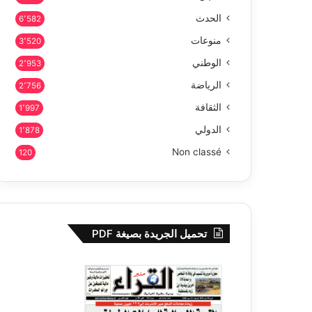
الحدث
6٬582
منوعات
3٬520
الوطني
2٬953
الرياضة
2٬756
الثقافة
1٬997
الدولي
1٬878
Non classé
120
تحميل الجريدة بصيغة PDF