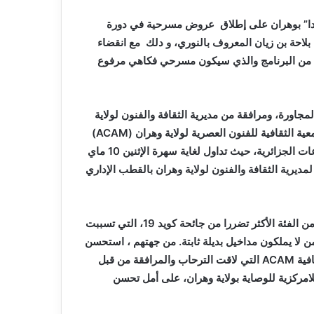
وندا” بوهران على إطلاق عروض مسرحية في دورة
لاحة بن زيان المعروف بالنوري،
و دلك مع انقضاء
ي من البرنامج والذي سيكون مسرحي فكاهي مرفوع
جاورة، ومرافقة من مديرية الثقافة والفنون لولاية
ة الثقافية للفنون العصرية لولاية وهران (
ACAM
)
في شقها المتعلق بالموسيقى الشبابية والطابع الوهراني والمنوعات الجزائرية، حيث تداول لغاية سهرة الإثنين 10 ماي
لمديرية الثقافة والفنون لولاية وهران بالقطب الإداري
للإشارة، فكل الفنانين المشاركين في مختلف التظاهرات يعدون من الفئة الأكثر تضررا من جائحة كويد 19، التي تسببت
من لا يملكون مداخيل بديلة ثابتة. من جهتهم ، استحسن
افية
ACAM
التي لاقت الترحاب والمرافقة من قبل
امركزية للوصاية بولاية وهران، على أمل تحسن