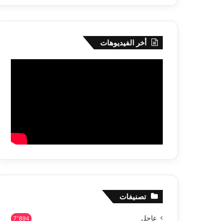
أخر الفيديوهات
تصنيفات
عاجل
7٬894